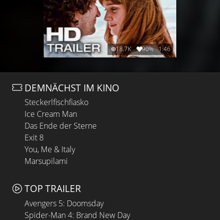
18.7K
90%
1:46
DEMNÄCHST IM KINO
Steckerlfischfiasko
Ice Cream Man
Das Ende der Sterne
Exit 8
You, Me & Italy
Marsupilami
TOP TRAILER
Avengers 5: Doomsday
Spider-Man 4: Brand New Day