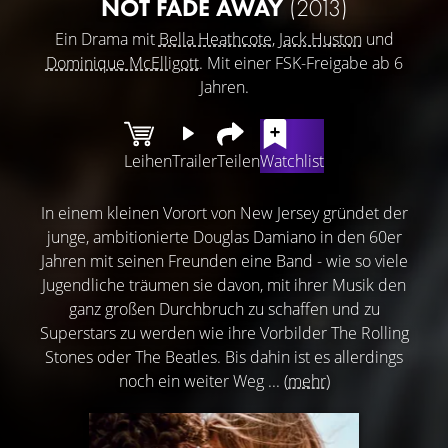
NOT FADE AWAY
(2013)
Ein Drama mit
Bella Heathcote
,
Jack Huston
und
Dominique McElligott
. Mit einer FSK-Freigabe ab 6
Jahren.
Leihen
Trailer
Teilen
Watchlist
In einem kleinen Vorort von New Jersey gründet der
junge, ambitionierte Douglas Damiano in den 60er
Jahren mit seinen Freunden eine Band - wie so viele
Jugendliche träumen sie davon, mit ihrer Musik den
ganz großen Durchbruch zu schaffen und zu
Superstars zu werden wie ihre Vorbilder The Rolling
Stones oder The Beatles. Bis dahin ist es allerdings
noch ein weiter Weg ...
(mehr)