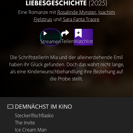
LIEBESGESCHICHTE
(2025)
Eine Romanze mit
Rosalinde Mynster
,
Joachim
Fjelstrup
und
Sara Fanta Traore
Teilen
Watchlist
Streamen
Die Schriftstellerin Mia und der alleinerziehende Emil
haben ihr Glück gefunden. Doch das währt nicht lange,
als eine Kinderwunschbehandlung ihre Beziehung auf
die Probe stellt.
DEMNÄCHST IM KINO
Steckerlfischfiasko
The Invite
Ice Cream Man