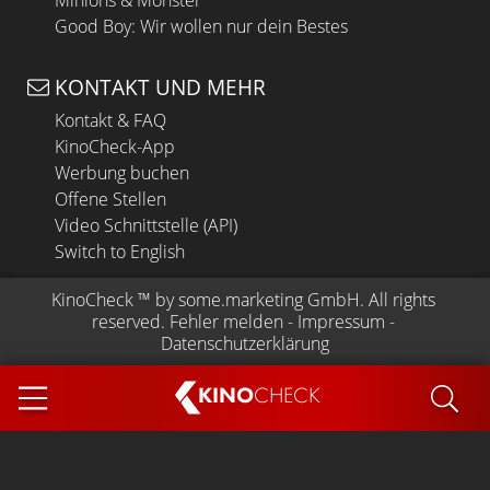
Minions & Monster
Good Boy: Wir wollen nur dein Bestes
KONTAKT UND MEHR
Kontakt & FAQ
KinoCheck-App
Werbung buchen
Offene Stellen
Video Schnittstelle (API)
Switch to English
KinoCheck
 ™ by 
some.marketing GmbH
. All rights 
reserved.
Fehler melden
 - 
Impressum
 - 
Datenschutzerklärung
KINO
CHECK
App