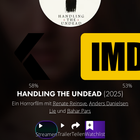
58%
53%
HANDLING THE UNDEAD
(2025)
Ein Horrorfilm mit
Renate Reinsve
,
Anders Danielsen
Lie
und
Bahar Pars
Trailer
Teilen
Watchlist
Streamen