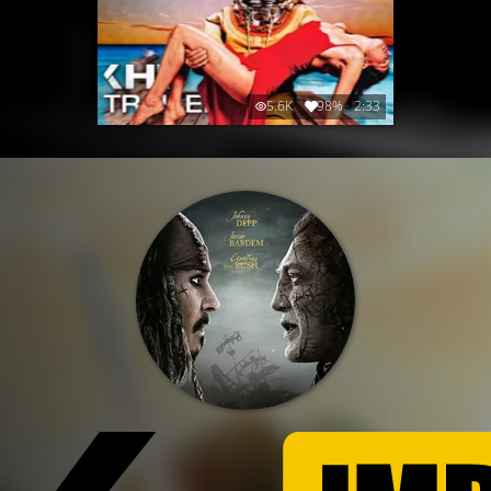
5.6K
98%
2:33