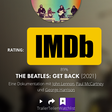
RATING:
89%
THE BEATLES: GET BACK
(2021)
Eine Dokumentation mit
John Lennon
,
Paul McCartney
und
George Harrison
Trailer
Teilen
Watchlist