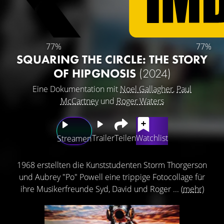
77%
77%
SQUARING THE CIRCLE: THE STORY
OF HIPGNOSIS
(2024)
Eine Dokumentation mit
Noel Gallagher
,
Paul
McCartney
und
Roger Waters
Trailer
Teilen
Watchlist
Streamen
1968 erstellten die Kunststudenten Storm Thorgerson
und Aubrey "Po" Powell eine trippige Fotocollage für
ihre Musikerfreunde Syd, David und Roger ...
(mehr)