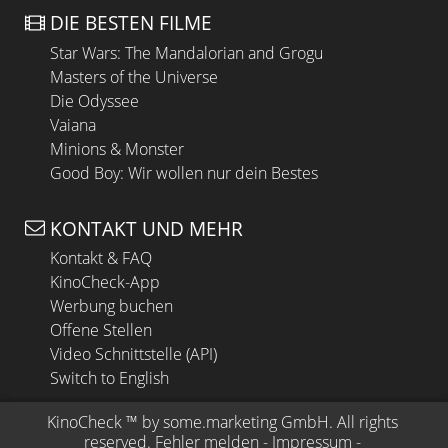
DIE BESTEN FILME
Star Wars: The Mandalorian and Grogu
Masters of the Universe
Die Odyssee
Vaiana
Minions & Monster
Good Boy: Wir wollen nur dein Bestes
KONTAKT UND MEHR
Kontakt & FAQ
KinoCheck-App
Werbung buchen
Offene Stellen
Video Schnittstelle (API)
Switch to English
KinoCheck
 ™ by 
some.marketing GmbH
. All rights 
reserved.
Fehler melden
 - 
Impressum
 - 