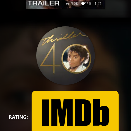
13.2K
96%
1:47
RATING: