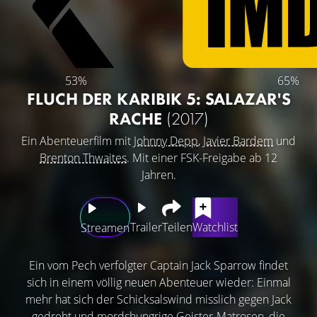
53%
65%
FLUCH DER KARIBIK 5: SALAZAR'S
RACHE
(2017)
Ein Abenteuerfilm mit
Johnny Depp
,
Javier Bardem
und
Brenton Thwaites
. Mit einer FSK-Freigabe ab 12
Jahren.
Trailer
Teilen
Watchlist
Streamen
Ein vom Pech verfolgter Captain Jack Sparrow findet
sich in einem völlig neuen Abenteuer wieder: Einmal
mehr hat sich der Schicksalswind misslich gegen Jack
gedreht und mordshungrige Geister-Matrosen, die