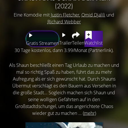
(2022)
Eine Komödie mit
Justin Fletcher
,
Omid Djalili
und
Richard Webber
Trailer
Teilen
Watchlist
Gratis Streamen
30 Tage kostenlos, dann 3.99/Monat (Partnerlink).
Als Shaun beschließt einen Tag Urlaub zu machen und
mal so richtig Spaß zu haben, führt das zu mehr
Aufregung als er sich gewünscht hat. Durch Shauns
Übermut verschlägt es den Bauern aus Versehen in
die große Stadt... Sogleich machen sich Shaun und
seine wolligen Gefährten auf in den
Großstadtdschungel, um das angerichtete Chaos
wieder gut zu machen ...
(mehr)