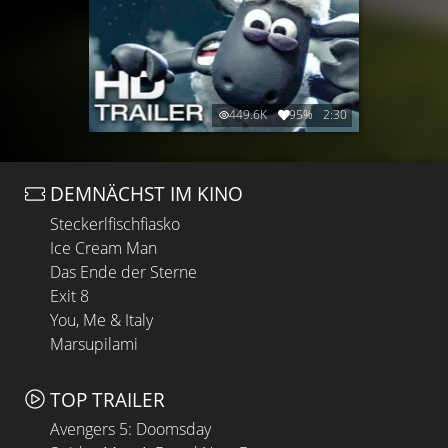
449.6K
95%
2:30
DEMNÄCHST IM KINO
Steckerlfischfiasko
Ice Cream Man
Das Ende der Sterne
Exit 8
You, Me & Italy
Marsupilami
TOP TRAILER
Avengers 5: Doomsday