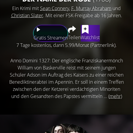
Ein Krimi mit
Sean Connery
,
F. Murray Abraham
und
Christian Slater
. Mit einer FSK-Freigabe ab 16 Jahren.
Teilen
Watchlist
Gratis Streamen
7 Tage kostenlos, dann 5.99/Monat (Partnerlink).
Anno Domini 1327: Der englische Franziskanermönch
William von Baskerville reist mit seinem jungen
Schüler Adson im Auftrag des Kaisers zu einer reichen
Benediktinerabtei im Apennin. Er soll in einem Treffen
zwischen den der Ketzerei verdächtigten Minoriten
und den Gesandten des Papstes vermitteln ...
(mehr)