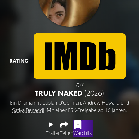
RATING:
70%
TRULY NAKED
(2026)
Ein Drama mit
Caolán O'Gorman
,
Andrew Howard
und
Safiya Benaddi
. Mit einer FSK-Freigabe ab 16 Jahren.
Trailer
Teilen
Watchlist