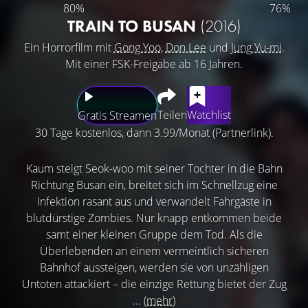
80%
76%
TRAIN TO BUSAN
(2016)
Ein Horrorfilm mit
Gong Yoo
,
Don Lee
und
Jung Yu-mi
.
Mit einer FSK-Freigabe ab 16 Jahren.
Teilen
Watchlist
Gratis Streamen
30 Tage kostenlos, dann 3.99/Monat (Partnerlink).
Kaum steigt Seok-woo mit seiner Tochter in die Bahn
Richtung Busan ein, breitet sich im Schnellzug eine
Infektion rasant aus und verwandelt Fahrgäste in
blutdürstige Zombies. Nur knapp entkommen beide
samt einer kleinen Gruppe dem Tod. Als die
Überlebenden an einem vermeintlich sicheren
Bahnhof aussteigen, werden sie von unzähligen
Untoten attackiert – die einzige Rettung bietet der Zug
...
(mehr)