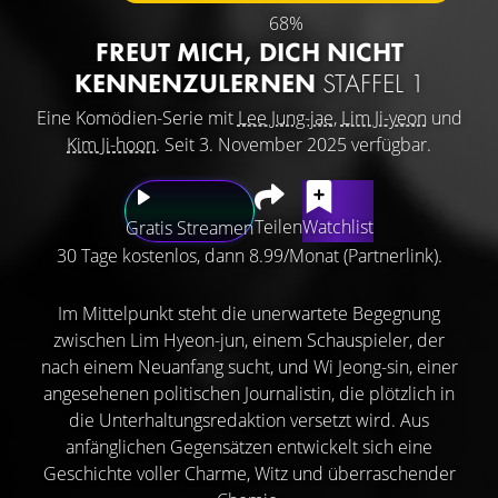
68%
FREUT MICH, DICH NICHT
KENNENZULERNEN
STAFFEL 1
Eine Komödien-Serie mit
Lee Jung-jae
,
Lim Ji-yeon
und
Kim Ji-hoon
. Seit 3. November 2025 verfügbar.
Teilen
Watchlist
Gratis Streamen
30 Tage kostenlos, dann 8.99/Monat (Partnerlink).
Im Mittelpunkt steht die unerwartete Begegnung
zwischen Lim Hyeon-jun, einem Schauspieler, der
nach einem Neuanfang sucht, und Wi Jeong-sin, einer
angesehenen politischen Journalistin, die plötzlich in
die Unterhaltungsredaktion versetzt wird. Aus
anfänglichen Gegensätzen entwickelt sich eine
Geschichte voller Charme, Witz und überraschender