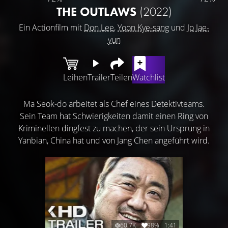
THE OUTLAWS
(2022)
Ein Actionfilm mit
Don Lee
,
Yoon Kye-sang
und
Jo Jae-
yun
Leihen
Trailer
Teilen
Watchlist
Ma Seok-do arbeitet als Chef eines Detektivteams.
Sein Team hat Schwierigkeiten damit einen Ring von
Kriminellen dingfest zu machen, der sein Ursprung in
Yanbian, China hat und von Jang Chen angeführt wird.
60.7K
98%
1:41