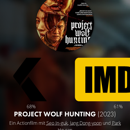
68%
61%
PROJECT WOLF HUNTING
(2023)
Ein Actionfilm mit
Seo In-guk
,
Jang Dong-yoon
und
Park
Ho-san