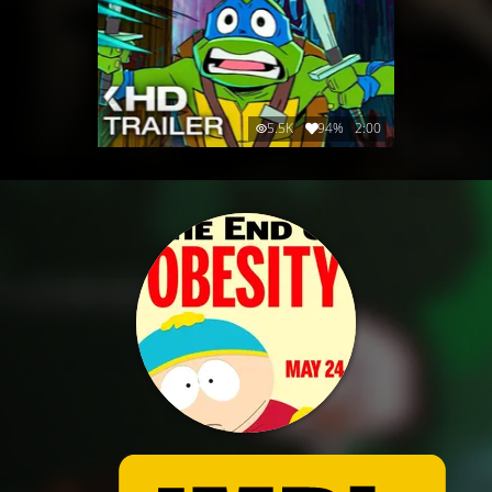
5.5K
94%
2:00