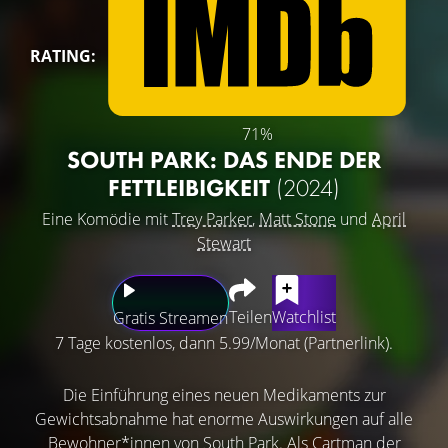
RATING:
71%
SOUTH PARK: DAS ENDE DER
FETTLEIBIGKEIT
(2024)
Eine Komödie mit
Trey Parker
,
Matt Stone
und
April
Stewart
Teilen
Watchlist
Gratis Streamen
7 Tage kostenlos, dann 5.99/Monat (Partnerlink).
Die Einführung eines neuen Medikaments zur
Gewichtsabnahme hat enorme Auswirkungen auf alle
Bewohner*innen von South Park. Als Cartman der