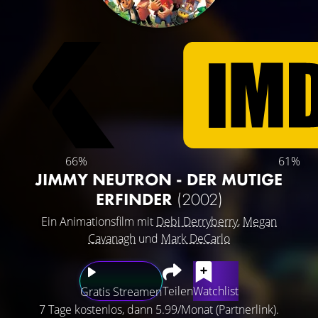
66%
61%
JIMMY NEUTRON - DER MUTIGE
ERFINDER
(2002)
Ein Animationsfilm mit
Debi Derryberry
,
Megan
Cavanagh
und
Mark DeCarlo
Teilen
Watchlist
Gratis Streamen
7 Tage kostenlos, dann 5.99/Monat (Partnerlink).