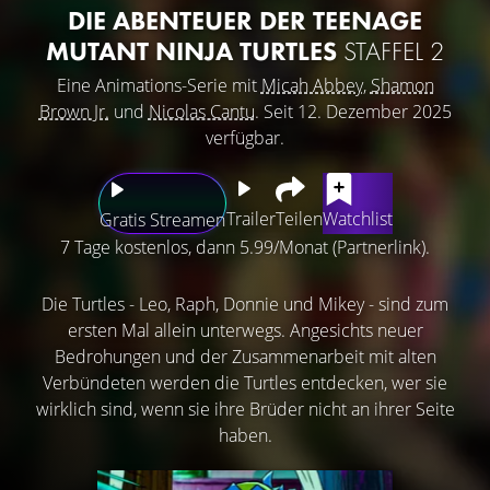
DIE ABENTEUER DER TEENAGE
MUTANT NINJA TURTLES
STAFFEL 2
Eine Animations-Serie mit
Micah Abbey
,
Shamon
Brown Jr.
und
Nicolas Cantu
. Seit 12. Dezember 2025
verfügbar.
Trailer
Teilen
Watchlist
Gratis Streamen
7 Tage kostenlos, dann 5.99/Monat (Partnerlink).
Die Turtles - Leo, Raph, Donnie und Mikey - sind zum
ersten Mal allein unterwegs. Angesichts neuer
Bedrohungen und der Zusammenarbeit mit alten
Verbündeten werden die Turtles entdecken, wer sie
wirklich sind, wenn sie ihre Brüder nicht an ihrer Seite
haben.