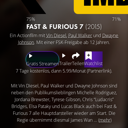
75%
71%
FAST & FURIOUS 7
(2015)
Ein Actionfilm mit
Vin Diesel
,
Paul Walker
und
Dwayne
Johnson
. Mit einer FSK-Freigabe ab 12 Jahren.
Trailer
Teilen
Watchlist
Gratis Streamen
7 Tage kostenlos, dann 5.99/Monat (Partnerlink).
Mit Vin Diesel, Paul Walker und Dwayne Johnson sind
neben den Publikumslieblingen Michelle Rodriguez,
Jordana Brewster, Tyrese Gibson, Chris “Ludacris”
Bridges, Elsa Pataky und Lucas Black auch bei Fast &
Furious 7 alle Hauptdarsteller wieder am Start. Die
Regie übernimmt diesmal James Wan ...
(mehr)