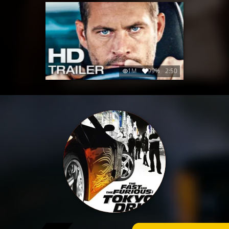
1M
99%
2:50