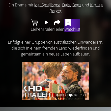
Ein Drama mit
Joel Smallbone
,
Daisy Betts
und
Kirrilee
Berger
Leihen
Trailer
Teilen
Watchlist
Er folgt einer Gruppe von australischen Einwanderern,
die sich in einem fremden Land wiederfinden und
gemeinsam ein neues Leben aufbauen.
20.1K
92%
2:23