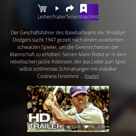
Leihen
Trailer
Teilen
Watchlist
Der Geschäftsführer des Baseballteams der Brooklyn
Dodgers sucht 1947 gezielt nach einem exzellenten
schwarzen Spieler, um die Gewinnchancen der
Mannschaft zu erhöhen. Seinen Mann findet er in dem
rebellischen Jackie Robinson, der aus Liebe zum Spiel
selbst schlimmste Schmähungen mit eiskalter
Coolness hinnimmt ...
(mehr)
292.8K
99%
2:33