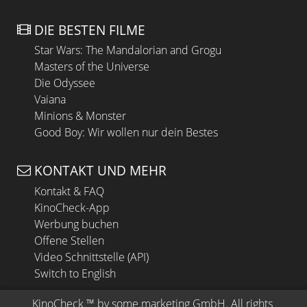
DIE BESTEN FILME
Star Wars: The Mandalorian and Grogu
Masters of the Universe
Die Odyssee
Vaiana
Minions & Monster
Good Boy: Wir wollen nur dein Bestes
KONTAKT UND MEHR
Kontakt & FAQ
KinoCheck-App
Werbung buchen
Offene Stellen
Video Schnittstelle (API)
Switch to English
KinoCheck
 ™ by 
some.marketing GmbH
. All rights 