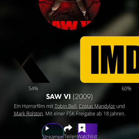
54%
60%
SAW VI
(2009)
Ein Horrorfilm mit
Tobin Bell
,
Costas Mandylor
und
Mark Rolston
. Mit einer FSK-Freigabe ab 18 Jahren.
Teilen
Watchlist
Streamen