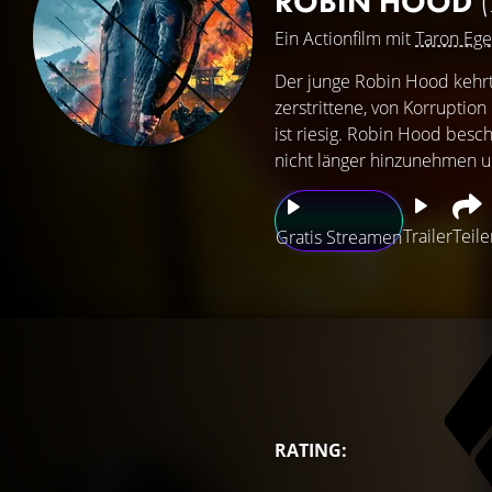
ROBIN HOOD
Ein Actionfilm mit
Taron Ege
Der junge Robin Hood kehrt
zerstrittene, von Korruptio
ist riesig. Robin Hood besc
nicht länger hinzunehmen u
Trailer
Teile
Gratis Streamen
RATING: