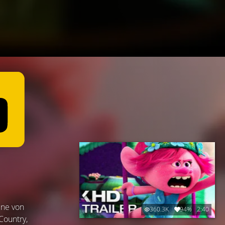
ine von
360.3K
94%
2:40
Country,