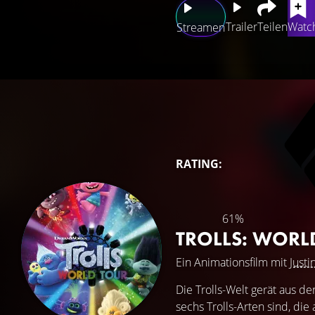
Trailer
Teilen
Watch
Streamen
RATING:
61%
TROLLS: WORL
Ein Animationsfilm mit
Justi
Die Trolls-Welt gerät aus d
sechs Trolls-Arten sind, die