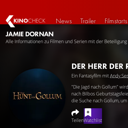
News
Trailer
Filmstarts
KINO
CHECK
JAMIE DORNAN
Alle Informationen zu Filmen und Serien mit der Beteiligung
DER HERR DER
Ein Fantasyfilm mit
Andy Ser
"Die Jagd nach Gollum" wird
nach Bilbos Geburtstagsfei
die Suche nach Gollum, um 
Teilen
Watchlist