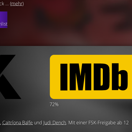
k ...
(mehr)
list
72%
n
,
Caitríona Balfe
und
Judi Dench
. Mit einer FSK-Freigabe ab 12