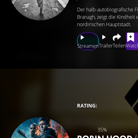
Der halb-autobiografische 
Branagh, zeigt die Kindheit
nordirischen Hauptstadt.
Trailer
Teilen
Watch
Streamen
RATING:
35%