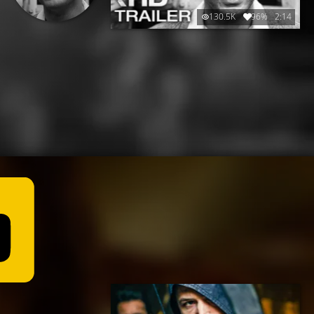
130.5K
96%
2:14