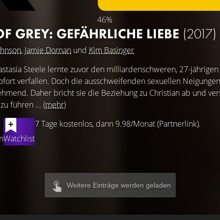
46%
OF GREY: GEFÄHRLICHE LIEBE
(2017)
ohnson
,
Jamie Dornan
und
Kim Basinger
astasia Steele lernte zuvor den milliardenschweren, 27-jährigen 
fort verfallen. Doch die ausschweifenden sexuellen Neigungen
hmend. Daher bricht sie die Beziehung zu Christian ab und ver
u führen ...
(mehr)
7 Tage kostenlos, dann 9.98/Monat (Partnerlink).
n
Watchlist
Weitere Einträge werden geladen