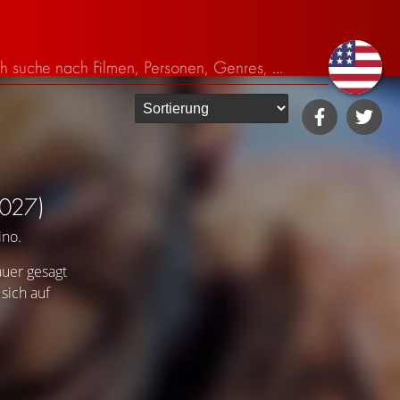
027)
ino.
auer gesagt
sich auf