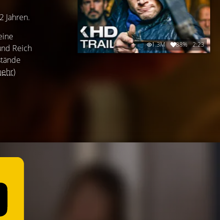
2 Jahren.
eine
1.3M
88%
2:23
 und Reich
stände
mehr)