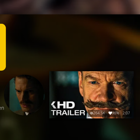
en
264.5K
98%
2:07