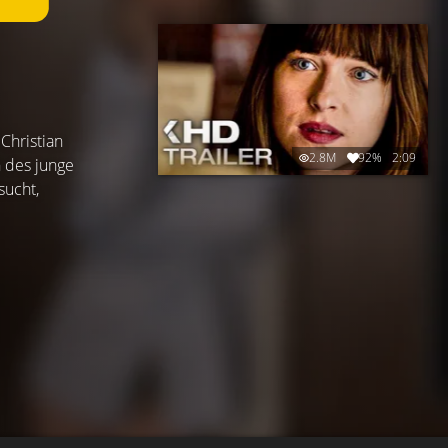
Christian
2.8M
92%
2:09
 des junge
sucht,