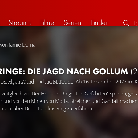
Streams
Filme
Serien
Finder
 von Jamie Dornan.
 RINGE: DIE JAGD NACH GOLLUM
(2
kis
,
Elijah Wood
und
Ian McKellen
. Ab 16. Dezember 2027 im K
 zeitgleich zu "Der Herr der Ringe: Die Gefährten" spielen, gen
er und vor den Minen von Moria. Streicher und Gandalf machen 
mehr über Bilbo Beutlins Ring zu erfahren.