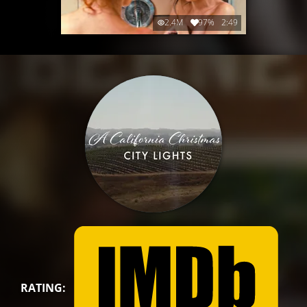
2.4M
97%
2:49
RATING: