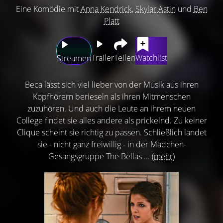
Eine Komödie mit
Anna Kendrick
,
Skylar Astin
und
Ben
Platt
Trailer
Teilen
Watchlist
Streamen
Beca lässt sich viel lieber von der Musik aus ihren
Kopfhörern berieseln als ihren Mitmenschen
zuzuhören. Und auch die Leute an ihrem neuen
College findet sie alles andere als prickelnd. Zu keiner
Clique scheint sie richtig zu passen. Schließlich landet
sie - nicht ganz freiwillig - in der Mädchen-
Gesangsgruppe The Bellas ...
(mehr)