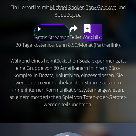
Ein Horrorfilm mit
Michael Rooker
,
Tony Goldwyn
und
Adria Arjona
Teilen
Watchlist
Gratis Streamen
30 Tage kostenlos, dann 8.99/Monat (Partnerlink).
Während eines heimtückischen Sozialexperiments, ist
eine Gruppe von 80 Amerikanern in ihrem Büro-
Komplex in Bogata, Kolumbien, eingeschlossen. Sie
werden von einer unbekannten Stimme aus dem
firmeninternen Kommunikationssystem angewiesen,
an einem mörderischen Spiel von Töten-oder-Getötet-
werden teilzunehmen.