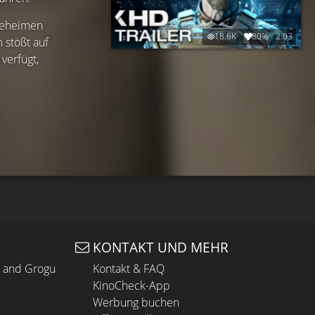
 geheimen
18.6K
80%
2:03
 stößt auf
verfügt,
KONTAKT UND MEHR
n and Grogu
Kontakt & FAQ
KinoCheck-App
Werbung buchen