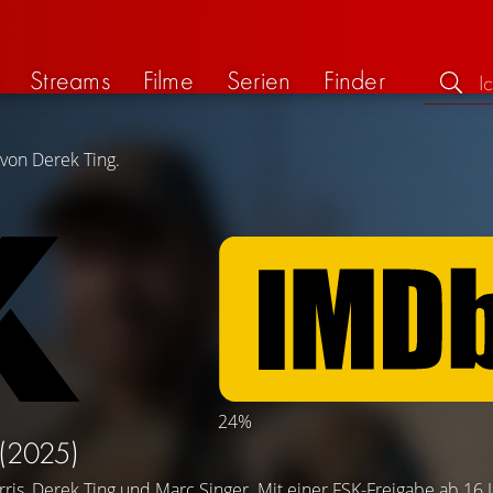
Streams
Filme
Serien
Finder
 von Derek Ting.
24%
(2025)
ris
,
Derek Ting
und
Marc Singer
. Mit einer FSK-Freigabe ab 16 