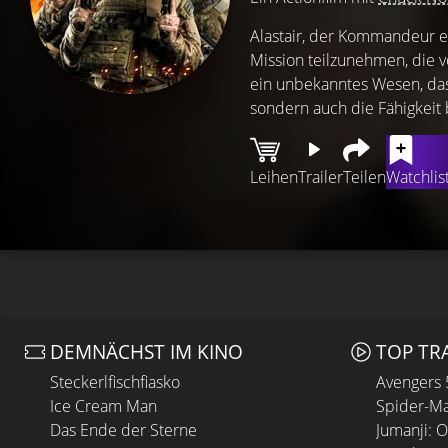
Alastair, der Kommandeur ei
Mission teilzunehmen, die 
ein unbekanntes Wesen, das
sondern auch die Fähigkeit b
Leihen
Trailer
Teilen
Watchlis
DEMNÄCHST IM KINO
TOP TR
Steckerlfischfiasko
Avengers
Ice Cream Man
Spider-Ma
Das Ende der Sterne
Jumanji: 