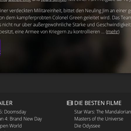
ner verdeckten Militäreinheit, bittet den Neuling Jim an einer
von dem kampferprobten Colonel Green geleitet wird. Das Team
 nicht nur über außergewöhnliche Stärke und Geschwindigkeit 
esitzt, eine Armee von Kriegern zu kontrollieren ...
(mehr)
t
AILER
DIE BESTEN FILME
 5: Doomsday
Star Wars: The Mandaloria
n 4: Brand New Day
Masters of the Universe
Open World
Die Odyssee