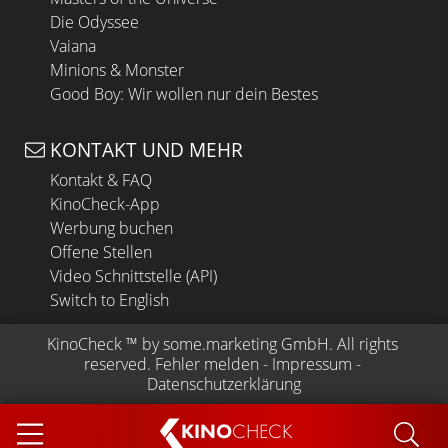
Die Odyssee
Vaiana
Minions & Monster
Good Boy: Wir wollen nur dein Bestes
KONTAKT UND MEHR
Kontakt & FAQ
KinoCheck-App
Werbung buchen
Offene Stellen
Video Schnittstelle (API)
Switch to English
KinoCheck
 ™ by 
some.marketing GmbH
. All rights 
reserved.
Fehler melden
 - 
Impressum
 - 
Datenschutzerklärung
KINO
CHECK