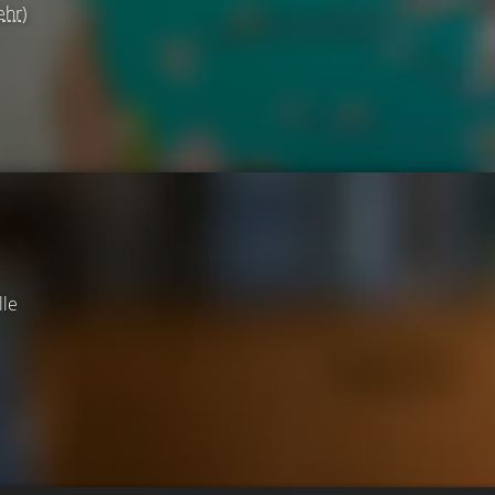
ehr)
lle