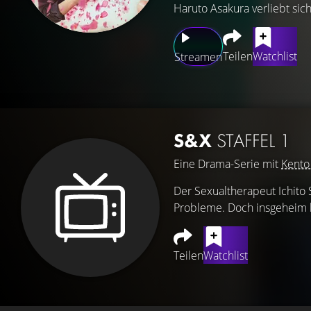
Haruto Asakura verliebt sich
Teilen
Watchlist
Streamen
S&X
STAFFEL 1
Eine Drama-Serie mit
Kento
Der Sexualtherapeut Ichito S
Probleme. Doch insgeheim h
Teilen
Watchlist