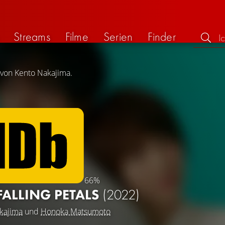
Streams
Filme
Serien
Finder
 von Kento Nakajima.
66%
 FALLING PETALS
(2022)
kajima
und
Honoka Matsumoto