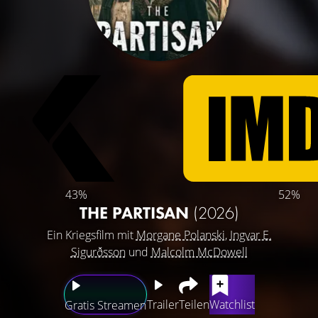
43%
52%
THE PARTISAN
(2026)
Ein Kriegsfilm mit
Morgane Polanski
,
Ingvar E.
Sigurðsson
und
Malcolm McDowell
Trailer
Teilen
Watchlist
Gratis Streamen