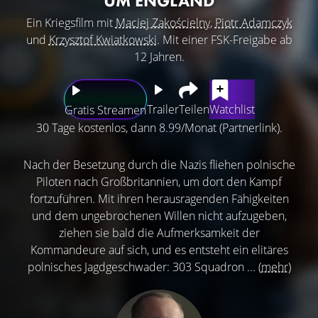
UM ENGLAND
Ein Kriegsfilm mit
Maciej Zakościelny
,
Piotr Adamczyk
und
Krzysztof Kwiatkowski
. Mit einer FSK-Freigabe ab
12 Jahren.
Trailer
Teilen
Watchlist
Gratis Streamen
30 Tage kostenlos, dann 8.99/Monat (Partnerlink).
Nach der Besetzung durch die Nazis fliehen polnische
Piloten nach Großbritannien, um dort den Kampf
fortzuführen. Mit ihren herausragenden Fähigkeiten
und dem ungebrochenen Willen nicht aufzugeben,
ziehen sie bald die Aufmerksamkeit der
Kommandeure auf sich, und es entsteht ein elitäres
polnisches Jagdgeschwader: 303 Squadron ...
(mehr)