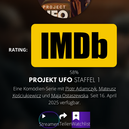
RATING:
58%
PROJEKT UFO
STAFFEL 1
Eine Komödien-Serie mit
Piotr Adamczyk
,
Mateusz
Kościukiewicz
und
Maja Ostaszewska
. Seit 16. April
2025 verfügbar.
Teilen
Watchlist
Streamen