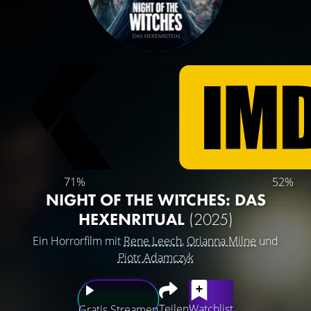
71%
52%
NIGHT OF THE WITCHES: DAS
HEXENRITUAL
(2025)
Ein Horrorfilm mit
Rene Leech
,
Orianna Milne
und
Piotr Adamczyk
Teilen
Watchlist
Gratis Streamen