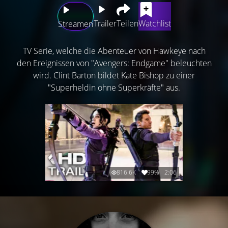
Trailer
Teilen
Watchlist
Streamen
TV Serie, welche die Abenteuer von Hawkeye nach
den Ereignissen von "Avengers: Endgame" beleuchten
wird. Clint Barton bildet Kate Bishop zu einer
"Superheldin ohne Superkräfte" aus.
816.6K
99%
2:06