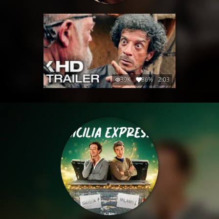
39K
86%
2:03