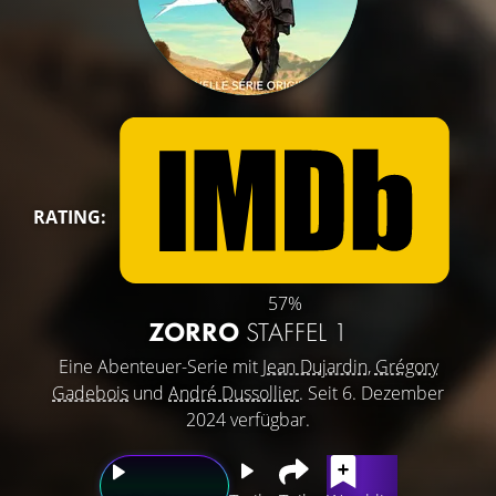
RATING:
57%
ZORRO
STAFFEL 1
Eine Abenteuer-Serie mit
Jean Dujardin
,
Grégory
Gadebois
und
André Dussollier
. Seit 6. Dezember
2024 verfügbar.