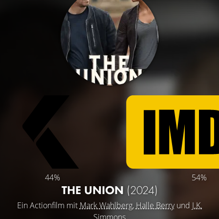
44%
54%
THE UNION
(2024)
Ein Actionfilm mit
Mark Wahlberg
,
Halle Berry
und
J.K.
Simmons