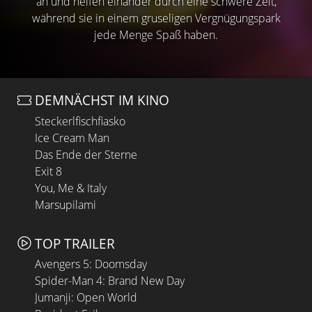
an und helfen einander durch eine schwere Zeit,
während sie in einem gruseligen Vergnügungspark
jede Menge Spaß haben.
DEMNÄCHST IM KINO
Steckerlfischfiasko
Ice Cream Man
Das Ende der Sterne
Exit 8
You, Me & Italy
Marsupilami
TOP TRAILER
Avengers 5: Doomsday
Spider-Man 4: Brand New Day
Jumanji: Open World