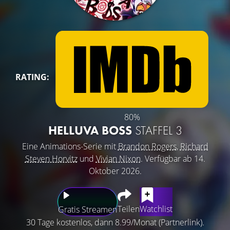
RATING:
80%
HELLUVA BOSS
STAFFEL 3
Eine Animations-Serie mit
Brandon Rogers
,
Richard
Steven Horvitz
und
Vivian Nixon
. Verfügbar ab 14.
Oktober 2026.
Teilen
Watchlist
Gratis Streamen
30 Tage kostenlos, dann 8.99/Monat (Partnerlink).