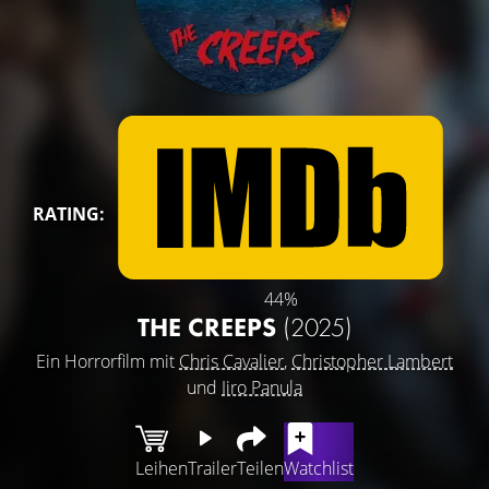
RATING:
44%
THE CREEPS
(2025)
Ein Horrorfilm mit
Chris Cavalier
,
Christopher Lambert
und
Iiro Panula
Leihen
Trailer
Teilen
Watchlist