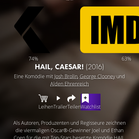
74%
63%
HAIL, CAESAR!
(2016)
Eine Komödie mit
Josh Brolin
,
George Clooney
und
Alden Ehrenreich
Leihen
Trailer
Teilen
Watchlist
Als Autoren, Produzenten und Regisseure zeichnen
die viermaligen Oscar®-Gewinner Joel und Ethan
Coen für die mit Top-Stars besetzte Komödie HAIL,