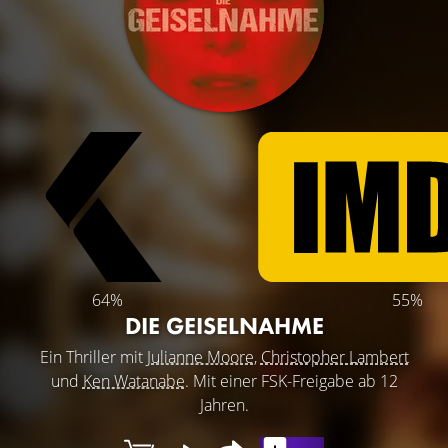
64%
55%
DIE GEISELNAHME
Ein Thriller mit
Julianne Moore
,
Christopher Lambert
und
Ken Watanabe
. Mit einer FSK-Freigabe ab 12
Jahren.