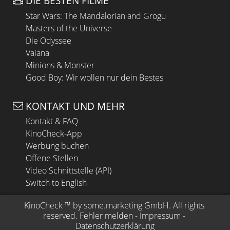
DIE BESTEN FILME
Star Wars: The Mandalorian and Grogu
Masters of the Universe
Die Odyssee
Vaiana
Minions & Monster
Good Boy: Wir wollen nur dein Bestes
KONTAKT UND MEHR
Kontakt & FAQ
KinoCheck-App
Werbung buchen
Offene Stellen
Video Schnittstelle (API)
Switch to English
KinoCheck
 ™ by 
some.marketing GmbH
. All rights 
reserved.
Fehler melden
 - 
Impressum
 - 
Datenschutzerklärung