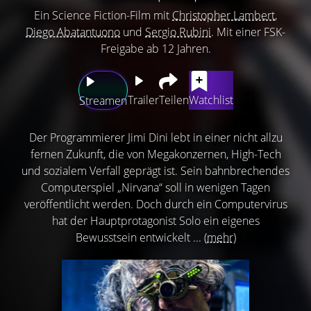
Ein Science Fiction-Film mit
Christopher Lambert
,
Diego Abatantuono
und
Sergio Rubini
. Mit einer FSK-
Freigabe ab 12 Jahren.
Trailer
Teilen
Watchlist
Streamen
Der Programmierer Jimi Dini lebt in einer nicht allzu
fernen Zukunft, die von Megakonzernen, High-Tech
und sozialem Verfall geprägt ist. Sein bahnbrechendes
Computerspiel „Nirvana“ soll in wenigen Tagen
veröffentlicht werden. Doch durch ein Computervirus
hat der Hauptprotagonist Solo ein eigenes
Bewusstsein entwickelt ...
(mehr)