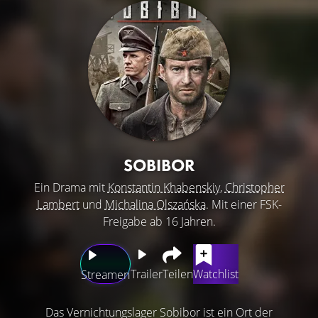
SOBIBOR
Ein Drama mit
Konstantin Khabenskiy
,
Christopher
Lambert
und
Michalina Olszańska
. Mit einer FSK-
Freigabe ab 16 Jahren.
Trailer
Teilen
Watchlist
Streamen
Das Vernichtungslager Sobibor ist ein Ort der