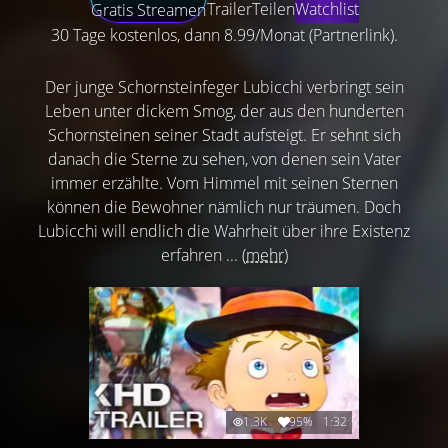
Trailer
Teilen
Watchlist
Gratis Streamen
30 Tage kostenlos, dann 8.99/Monat (Partnerlink).
Der junge Schornsteinfeger Lubicchi verbringt sein
Leben unter dickem Smog, der aus den hunderten
Schornsteinen seiner Stadt aufsteigt. Er sehnt sich
danach die Sterne zu sehen, von denen sein Vater
immer erzählte. Vom Himmel mit seinen Sternen
können die Bewohner nämlich nur träumen. Doch
Lubicchi will endlich die Wahrheit über ihre Existenz
erfahren ...
(mehr)
1.3K
95%
1:32