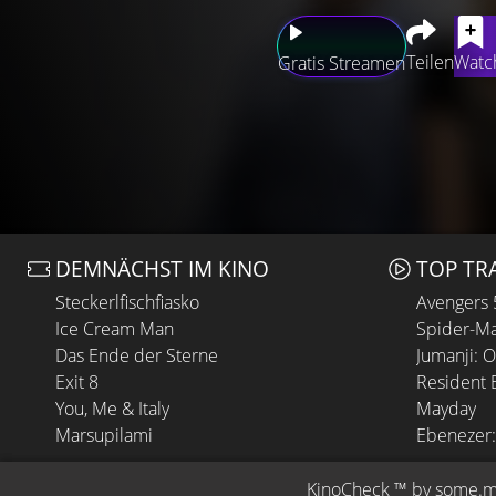
Teilen
Watch
Gratis Streamen
DEMNÄCHST IM KINO
TOP TR
Steckerlfischfiasko
Avengers
Ice Cream Man
Spider-Ma
Das Ende der Sterne
Jumanji: 
Exit 8
Resident E
You, Me & Italy
Mayday
Marsupilami
Ebenezer:
KinoCheck
 ™ by 
some.m