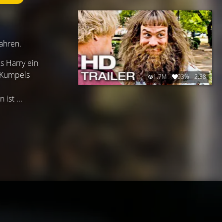
Jahren.
s Harry ein
 Kumpels
1.7M
93%
2:38
ist ...