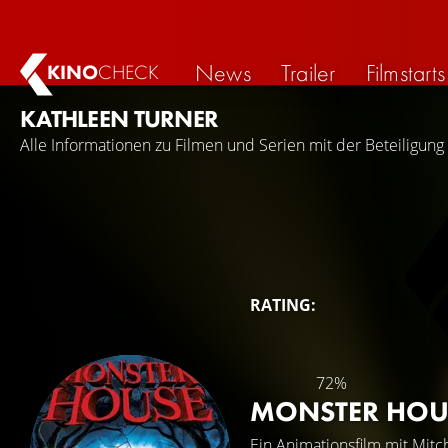
News
Trailer
Filmstarts
KINO
CHECK
KATHLEEN TURNER
Alle Informationen zu Filmen und Serien mit der Beteiligung
RATING:
72%
MONSTER HO
Ein Animationsfilm mit
Mitc