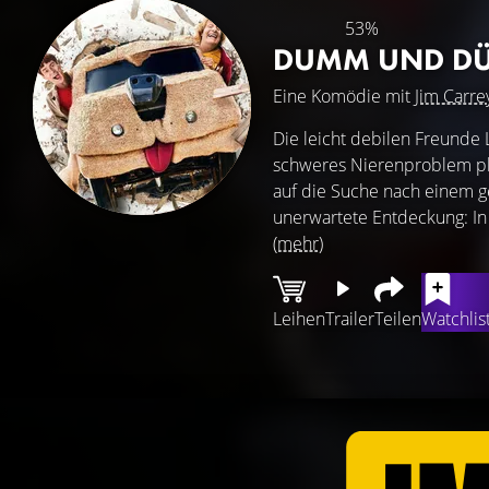
53%
DUMM UND D
Eine Komödie mit
Jim Carre
Die leicht debilen Freunde 
schweres Nierenproblem pla
auf die Suche nach einem 
unerwartete Entdeckung: In e
(mehr)
Leihen
Trailer
Teilen
Watchlis