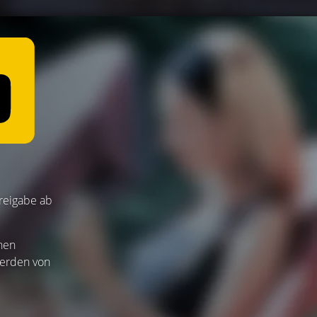
Freigabe ab
nnen
werden von