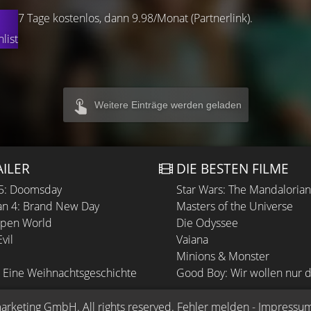
7 Tage kostenlos, dann 9.98/Monat (Partnerlink).
list
Weitere Einträge werden geladen
AILER
DIE BESTEN FILME
 5: Doomsday
Star Wars: The Mandaloria
n 4: Brand New Day
Masters of the Universe
Open World
Die Odyssee
vil
Vaiana
Minions & Monster
 Eine Weihnachtsgeschichte
Good Boy: Wir wollen nur d
arketing GmbH
. All rights reserved.
Fehler melden
 - 
Impressu