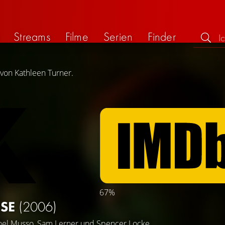
Streams
Filme
Serien
Finder
 von Kathleen Turner.
67%
USE
(2006)
hel Musso
,
Sam Lerner
und
Spencer Locke