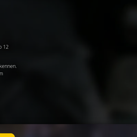
b 12
 kennen.
em