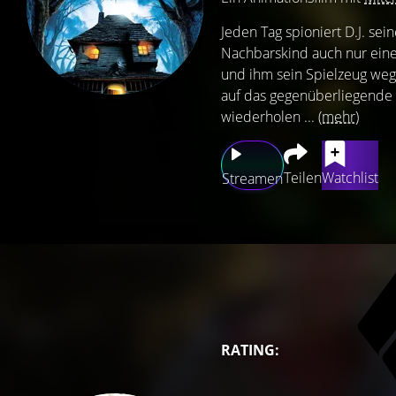
Jeden Tag spioniert D.J. se
Nachbarskind auch nur eine
und ihm sein Spielzeug weg
auf das gegenüberliegende G
wiederholen ...
(mehr)
Teilen
Watchlist
Streamen
RATING: