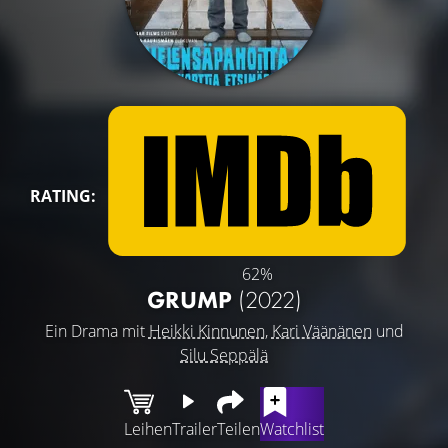
RATING:
62%
GRUMP
(2022)
Ein Drama mit
Heikki Kinnunen
,
Kari Väänänen
und
Silu Seppälä
Leihen
Trailer
Teilen
Watchlist