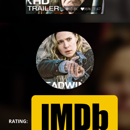
60.8K
96%
1:47
RATING: