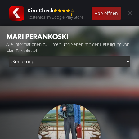
KinoCheck
App öffnen
Kostenlos im Google Play Store
MARI PERANKOSKI
Alle Informationen zu Filmen und Serien mit der Beteiligung von
Mari Perankoski.