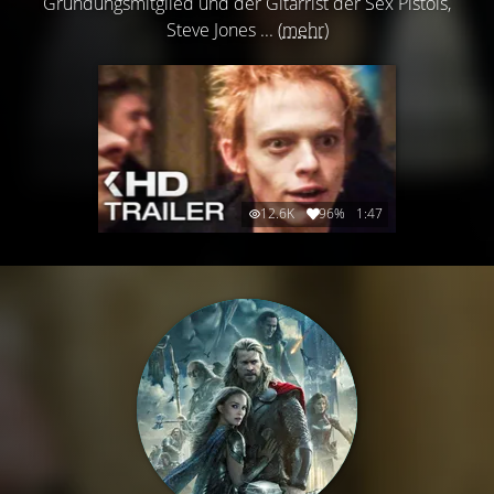
Gründungsmitglied und der Gitarrist der Sex Pistols,
Steve Jones ...
(mehr)
12.6K
96%
1:47