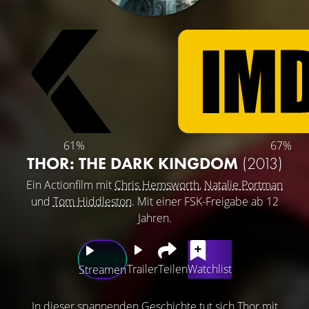
61%
67%
THOR: THE DARK KINGDOM
(2013)
Ein Actionfilm mit
Chris Hemsworth
,
Natalie Portman
und
Tom Hiddleston
. Mit einer FSK-Freigabe ab 12
Jahren.
Trailer
Teilen
Watchlist
Streamen
In dieser spannenden Geschichte tut sich Thor mit