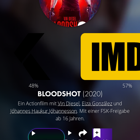
48%
57%
BLOODSHOT
(2020)
Ein Actionfilm mit
Vin Diesel
,
Eiza González
und
Jóhannes Haukur Jóhannesson
. Mit einer FSK-Freigabe
ab 16 Jahren.