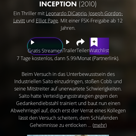
INCEPTION
(2010)
Ein Thriller mit
Leonardo DiCaprio
,
Joseph Gordon-
Levitt
und
Elliot Page
. Mit einer FSK-Freigabe ab 12
Jahren.
Trailer
Teilen
Watchlist
Gratis Streamen
7 Tage kostenlos, dann 5.99/Monat (Partnerlink).
Beim Versuch in das Unterbewusstsein des
Industriellen Saito einzudringen, stoßen Cobb und
seine Mitstreiter auf unerwartete Schwierigkeiten.
Saito hatte Verteidigungsstrategien gegen den
Gedankendiebstahl trainiert und baut nun einen
Abwehrriegel auf, doch erst der Verrat eines Kollegen
lässt den Versuch scheitern, dem Schlafenden
Geheimnisse zu entlocken ...
(mehr)