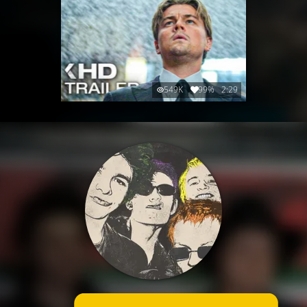
549K
99%
2:29