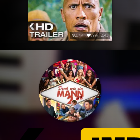
2.7M
89%
2:43