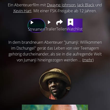
Ein Abenteuerfilm mit
Dwayne Johnson
,
Jack Black
und
Kevin Hart
. Mit einer FSK-Freigabe ab 12 Jahren.
Trailer
Teilen
Watchlist
Streamen
In dem brandneuen Abenteuer "Jumanji: Willkommen
im Dschungel" gerät das Leben von vier Teenagern
gehörig durcheinander, als sie in die aufregende Welt
von Jumanji hineingezogen werden ...
(mehr)