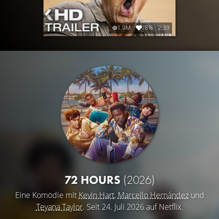
1.9M
98%
2:39
72 HOURS
(2026)
Eine Komödie mit
Kevin Hart
,
Marcello Hernández
und
Teyana Taylor
. Seit 24. Juli 2026 auf Netflix.