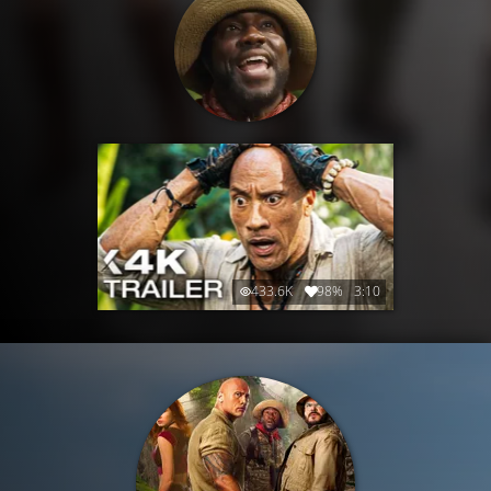
433.6K
98%
3:10