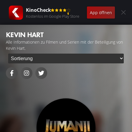
KinoCheck
App öffnen
Kostenlos im Google Play Store
KEVIN HART
Alle Informationen zu Filmen und Serien mit der Beteiligung von
Kevin Hart.