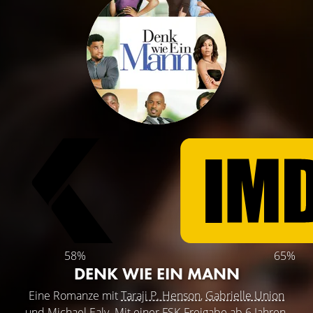
58%
65%
DENK WIE EIN MANN
Eine Romanze mit
Taraji P. Henson
,
Gabrielle Union
und
Michael Ealy
. Mit einer FSK-Freigabe ab 6 Jahren.