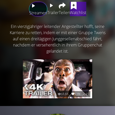
Trailer
Teilen
Watchlist
Streamen
Ein vierzigjähriger leitender Angestellter hofft, seine
Karriere zu retten, indem er mit einer Gruppe Twens
auf einen dreitägigen Junggesellenabschied fährt,
nachdem er versehentlich in ihrem Gruppenchat
gelandet ist.
68.6K
93%
2:35