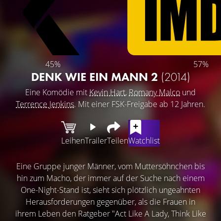
45%
57%
DENK WIE EIN MANN 2
(2014)
Eine Komödie mit
Kevin Hart
,
Romany Malco
und
Terrence Jenkins
. Mit einer FSK-Freigabe ab 12 Jahren.
Leihen
Trailer
Teilen
Watchlist
Eine Gruppe junger Männer, vom Muttersöhnchen bis
hin zum Macho, der immer auf der Suche nach einem
One-Night-Stand ist, sieht sich plötzlich ungeahnten
Herausforderungen gegenüber, als die Frauen in
ihrem Leben den Ratgeber "Act Like A Lady, Think Like