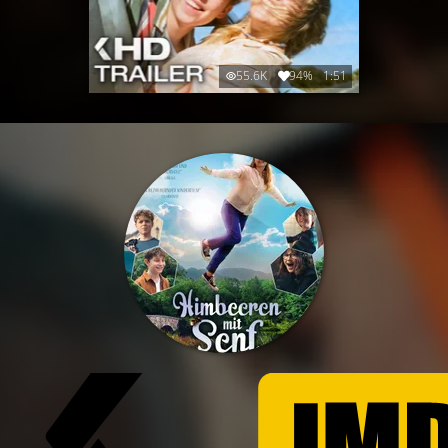
55.6K
94%
1:51