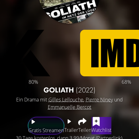
80%
68%
GOLIATH
(2022)
Ein Drama mit
Gilles Lellouche
,
Pierre Niney
und
Emmanuelle Bercot
Trailer
Teilen
Watchlist
Gratis Streamen
30 Tage kostenlos, dann 3.99/Monat (Partnerlink).