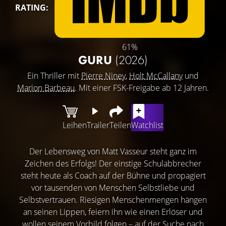
RATING:
61%
GURU
(2026)
Ein Thriller mit
Pierre Niney
,
Holt McCallany
und
Marion Barbeau
. Mit einer FSK-Freigabe ab 12 Jahren.
Leihen
Trailer
Teilen
Watchlist
Der Lebensweg von Matt Vasseur steht ganz im
Zeichen des Erfolgs! Der einstige Schulabbrecher
steht heute als Coach auf der Bühne und propagiert
vor tausenden von Menschen Selbstliebe und
Selbstvertrauen. Riesigen Menschenmengen hängen
an seinen Lippen, feiern ihn wie einen Erlöser und
wollen seinem Vorbild folgen – auf der Suche nach