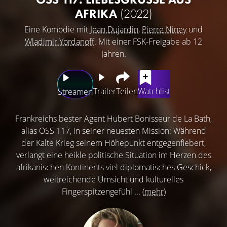
FRIKA
(2022)
Eine Komödie mit
Jean Dujardin
,
Pierre Niney
und
Wladimir Yordanoff
. Mit einer FSK-Freigabe ab 12
Jahren.
Trailer
Teilen
Watchlist
Streamen
Frankreichs bester Agent Hubert Bonisseur de La Bath,
alias OSS 117, in seiner neuesten Mission: Während
der Kalte Krieg seinem Höhepunkt entgegenfiebert,
verlangt eine heikle politische Situation im Herzen des
afrikanischen Kontinents viel diplomatisches Geschick,
weitreichende Umsicht und kulturelles
Fingerspitzengefühl ...
(mehr)