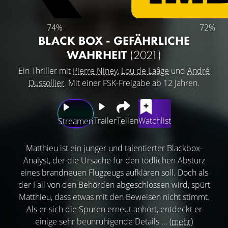
74%
72%
BLACK BOX - GEFÄHRLICHE
WAHRHEIT
(2021)
Ein Thriller mit
Pierre Niney
,
Lou de Laâge
und
André
Dussollier
. Mit einer FSK-Freigabe ab 12 Jahren.
Trailer
Teilen
Watchlist
Streamen
Matthieu ist ein junger und talentierter Blackbox-
Analyst, der die Ursache für den tödlichen Absturz
eines brandneuen Flugzeugs aufklären soll. Doch als
der Fall von den Behörden abgeschlossen wird, spürt
Matthieu, dass etwas mit den Beweisen nicht stimmt.
Als er sich die Spuren erneut anhört, entdeckt er
einige sehr beunruhigende Details ...
(mehr)