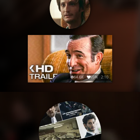
64.6K
95%
2:10