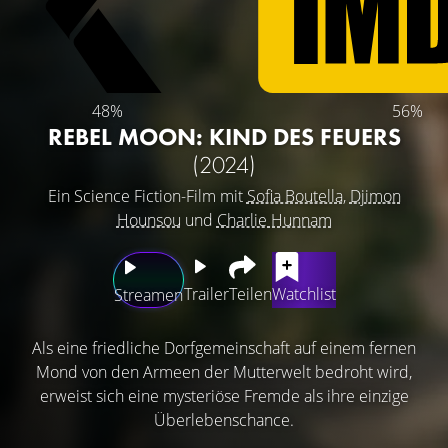
48%
56%
REBEL MOON: KIND DES FEUERS
(2024)
Ein Science Fiction-Film mit
Sofia Boutella
,
Djimon
Hounsou
und
Charlie Hunnam
Trailer
Teilen
Watchlist
Streamen
Als eine friedliche Dorfgemeinschaft auf einem fernen
Mond von den Armeen der Mutterwelt bedroht wird,
erweist sich eine mysteriöse Fremde als ihre einzige
Überlebenschance.