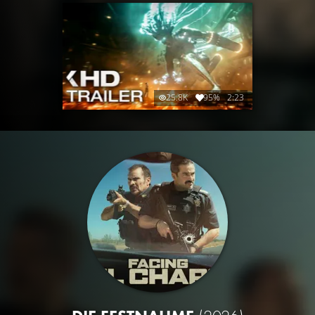
25.8K
95%
2:23