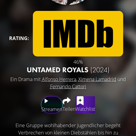
RATING:
46%
UNTAMED ROYALS
(2024)
Ein Drama mit
Alfonso Herrera
,
Ximena Lamadrid
und
Fernando Cattori
Teilen
Watchlist
Streamen
Eine Gruppe wohlhabender Jugendlicher begeht
Verbrechen von kleinen Diebstählen bis hin zu