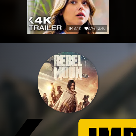
18.1K
87%
2:46