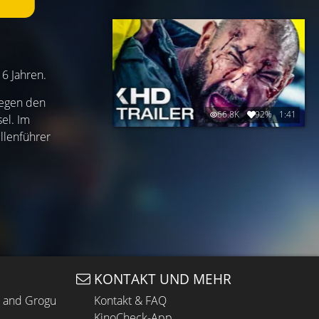
16 Jahren.
gegen den
66.8K
92%
1:41
el. Im
llenführer
KONTAKT UND MEHR
n and Grogu
Kontakt & FAQ
KinoCheck-App