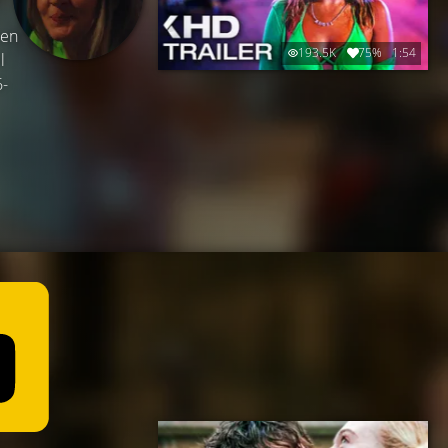
ten
193.5K
75%
1:54
l
6-