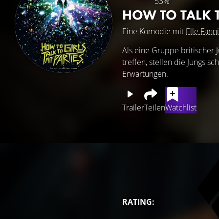
53%
HOW TO TALK T
Eine Komödie mit
Elle Fann
Als eine Gruppe britischer 
treffen, stellen die Jungs s
Erwartungen.
Trailer
Teilen
Watchlist
RATING: