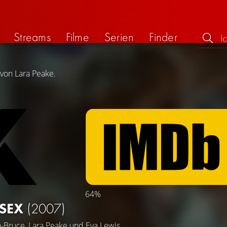
Streams
Filme
Serien
Finder
 von Lara Peake.
64%
 SEX
(2007)
-Bruce
,
Lara Peake
und
Eva Lewis