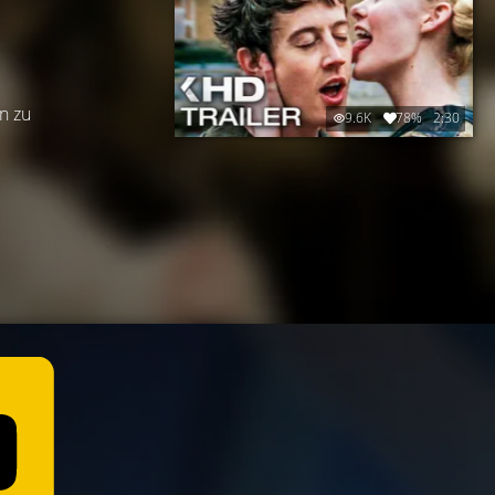
n zu
9.6K
78%
2:30