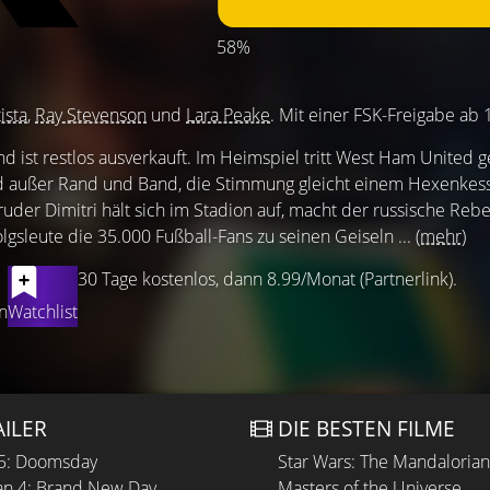
58%
ista
,
Ray Stevenson
und
Lara Peake
. Mit einer FSK-Freigabe ab 
 ist restlos ausverkauft. Im Heimspiel tritt West Ham United 
ind außer Rand und Band, die Stimmung gleicht einem Hexenkess
uder Dimitri hält sich im Stadion auf, macht der russische Rebe
lgsleute die 35.000 Fußball-Fans zu seinen Geiseln ...
(mehr)
30 Tage kostenlos, dann 8.99/Monat (Partnerlink).
n
Watchlist
AILER
DIE BESTEN FILME
 5: Doomsday
Star Wars: The Mandaloria
n 4: Brand New Day
Masters of the Universe