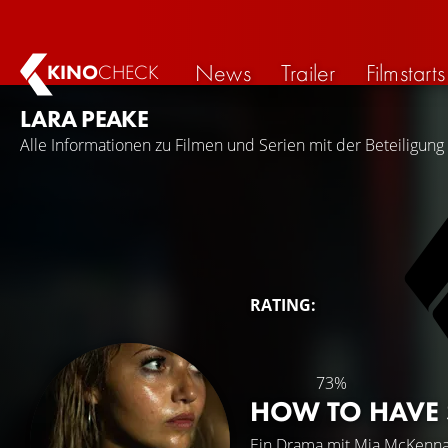
News
Trailer
Filmstarts
KINO
CHECK
LARA PEAKE
Alle Informationen zu Filmen und Serien mit der Beteiligung
RATING:
73%
HOW TO HAVE
Ein Drama mit
Mia McKenna