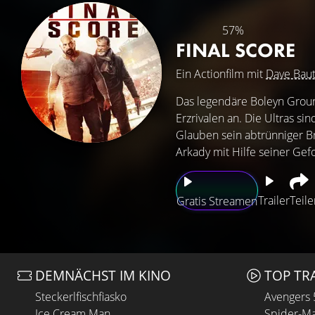
57%
FINAL SCORE
Ein Actionfilm mit
Dave Baut
Das legendäre Boleyn Ground
Erzrivalen an. Die Ultras s
Glauben sein abtrünniger Br
Arkady mit Hilfe seiner Gefo
Trailer
Teile
Gratis Streamen
DEMNÄCHST IM KINO
TOP TR
Steckerlfischfiasko
Avengers
Ice Cream Man
Spider-Ma