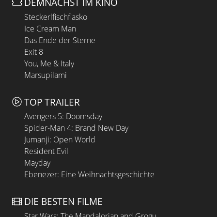
DEMNÄCHST IM KINO
Steckerlfischfiasko
Ice Cream Man
Das Ende der Sterne
Exit 8
You, Me & Italy
Marsupilami
TOP TRAILER
Avengers 5: Doomsday
Spider-Man 4: Brand New Day
Jumanji: Open World
Resident Evil
Mayday
Ebenezer: Eine Weihnachtsgeschichte
DIE BESTEN FILME
Star Wars: The Mandalorian and Grogu