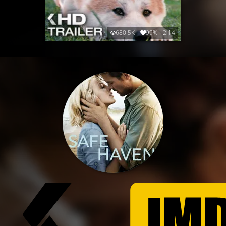
680.5K
99%
2:14