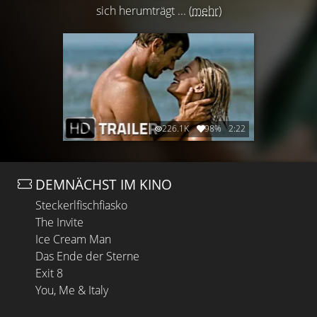
sich herumträgt ...
(mehr)
226.1K
98%
2:22
DEMNÄCHST IM KINO
Steckerlfischfiasko
The Invite
Ice Cream Man
Das Ende der Sterne
Exit 8
You, Me & Italy