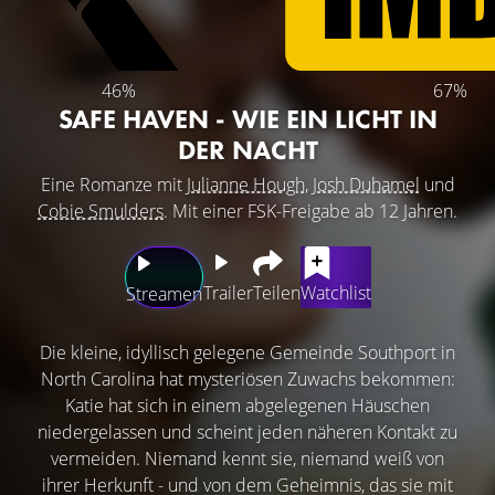
46%
67%
SAFE HAVEN - WIE EIN LICHT IN
DER NACHT
Eine Romanze mit
Julianne Hough
,
Josh Duhamel
und
Cobie Smulders
. Mit einer FSK-Freigabe ab 12 Jahren.
Trailer
Teilen
Watchlist
Streamen
Die kleine, idyllisch gelegene Gemeinde Southport in
North Carolina hat mysteriösen Zuwachs bekommen:
Katie hat sich in einem abgelegenen Häuschen
niedergelassen und scheint jeden näheren Kontakt zu
vermeiden. Niemand kennt sie, niemand weiß von
ihrer Herkunft - und von dem Geheimnis, das sie mit