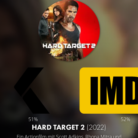
51%
52%
HARD TARGET 2
(2022)
Ein Actionfilm mit
Scott Adkins
,
Rhona Mitra
und