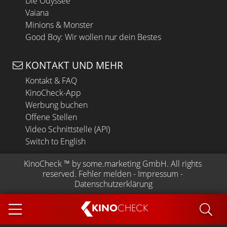
Die Odyssee
Vaiana
Minions & Monster
Good Boy: Wir wollen nur dein Bestes
KONTAKT UND MEHR
Kontakt & FAQ
KinoCheck-App
Werbung buchen
Offene Stellen
Video Schnittstelle (API)
Switch to English
KinoCheck
 ™ by 
some.marketing GmbH
. All rights 
reserved.
Fehler melden
 - 
Impressum
 - 
Datenschutzerklärung
KINO
CHECK