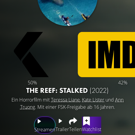
50%
42%
THE REEF: STALKED
(2022)
Ein Horrorfilm mit
Teressa Liane
,
Kate Lister
und
Ann
Truong
. Mit einer FSK-Freigabe ab 16 Jahren.
Trailer
Teilen
Watchlist
Streamen