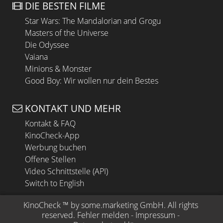
DIE BESTEN FILME
Star Wars: The Mandalorian and Grogu
Masters of the Universe
Die Odyssee
Vaiana
Minions & Monster
Good Boy: Wir wollen nur dein Bestes
KONTAKT UND MEHR
Kontakt & FAQ
KinoCheck-App
Werbung buchen
Offene Stellen
Video Schnittstelle (API)
Switch to English
KinoCheck
 ™ by 
some.marketing GmbH
. All rights 
reserved.
Fehler melden
 - 
Impressum
 - 