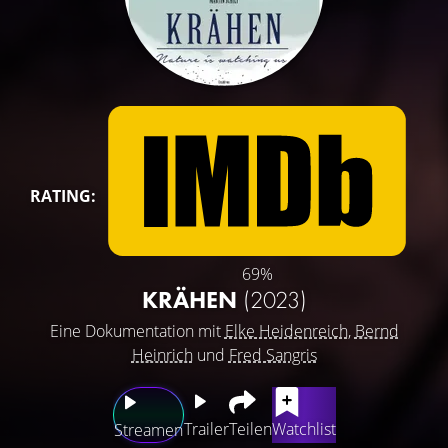
RATING:
69%
KRÄHEN
(2023)
Eine Dokumentation mit
Elke Heidenreich
,
Bernd
Heinrich
und
Fred Sangris
Trailer
Teilen
Watchlist
Streamen