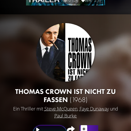
121.2K
98%
2:37
THOMAS CROWN IST NICHT ZU
FASSEN
(1968)
Ein Thriller mit
Steve McQueen
,
Faye Dunaway
und
Paul Burke