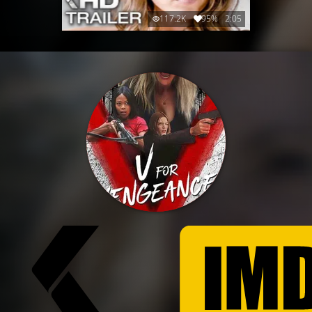
117.2K
95%
2:05