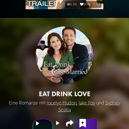
5.5K
90%
1:53
EAT DRINK LOVE
Eine Romanze mit
Jocelyn Hudon
,
Jake Foy
und
Sydney
Scotia