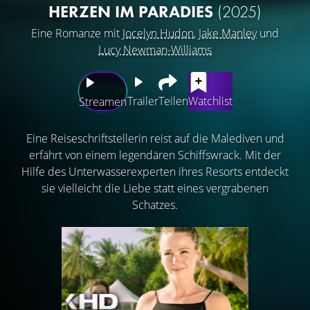
HERZEN IM PARADIES
(2025)
Eine Romanze mit
Jocelyn Hudon
,
Jake Manley
und
Lucy Newman-Williams
Trailer
Teilen
Watchlist
Streamen
Eine Reiseschriftstellerin reist auf die Malediven und
erfährt von einem legendären Schiffswrack. Mit der
Hilfe des Unterwasserexperten ihres Resorts entdeckt
sie vielleicht die Liebe statt eines vergrabenen
Schatzes.