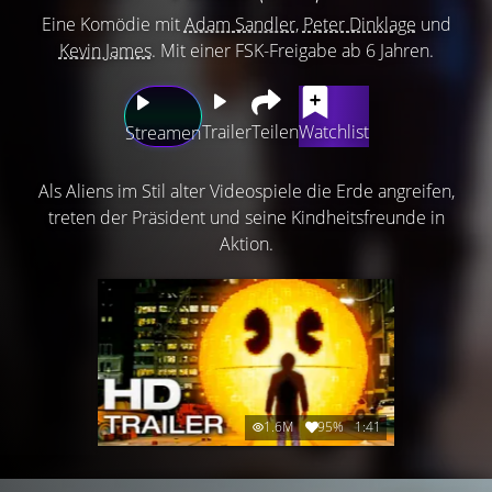
Eine Komödie mit
Adam Sandler
,
Peter Dinklage
und
Kevin James
. Mit einer FSK-Freigabe ab 6 Jahren.
Trailer
Teilen
Watchlist
Streamen
Als Aliens im Stil alter Videospiele die Erde angreifen,
treten der Präsident und seine Kindheitsfreunde in
Aktion.
1.6M
95%
1:41