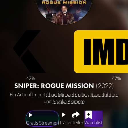
42%
47%
SNIPER: ROGUE MISSION
(2022)
Ein Actionfilm mit
Chad Michael Collins
,
Ryan Robbins
und
Sayaka Akimoto
Trailer
Teilen
Watchlist
Gratis Streamen