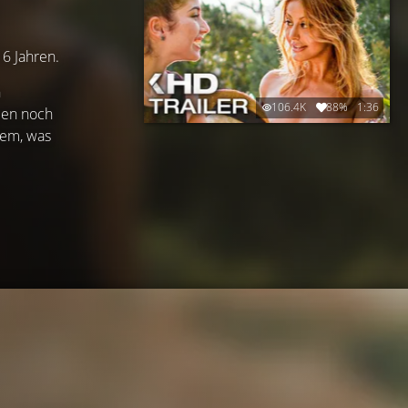
16 Jahren.
n
106.4K
88%
1:36
ben noch
 dem, was