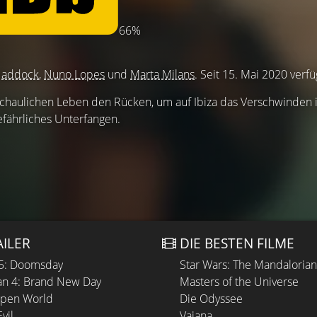
66%
Haddock
,
Nuno Lopes
und
Marta Milans
. Seit 15. Mai 2020 verfü
chaulichen Leben den Rücken, um auf Ibiza das Verschwinden 
efährliches Unterfangen.
AILER
DIE BESTEN FILME
 5: Doomsday
Star Wars: The Mandaloria
n 4: Brand New Day
Masters of the Universe
Open World
Die Odyssee
vil
Vaiana