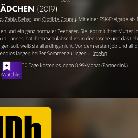
56%
 MÄDCHEN
(2019)
id
,
Zahia Dehar
und
Clotilde Courau
. Mit einer FSK-Freigabe ab 
n und ein ganz normaler Teenager. Sie lebt mit ihrer Mutter i
 in Cannes, hat ihren Schulabschluss in der Tasche und das Le
ngen soll, weiß sie allerdings nicht. Vor dem ersten Job und all
endlos langer, heißer Sommer zu liegen ...
(mehr)
30 Tage kostenlos, dann 8.99/Monat (Partnerlink).
n
Watchlist