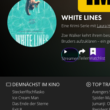
WHITE LINES
Eine Krimi-Serie mit
Laura 
Zoe Walker kehrt ihrem bes
Bruders aufzuklären – ein g
Teilen
Watchlist
Streamen
DEMNÄCHST IM KINO
TOP TR
Steckerlfischfiasko
Avengers
Ice Cream Man
Spider-Ma
Das Ende der Sterne
Jumanji: 
Exit 8
Resident E