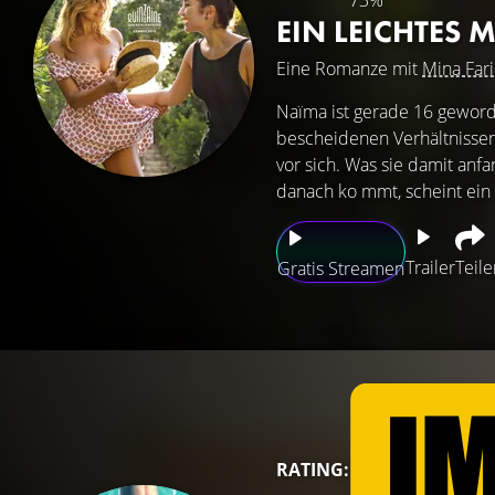
73%
EIN LEICHTES
Eine Romanze mit
Mina Far
Naïma ist gerade 16 geworde
bescheidenen Verhältnissen
vor sich. Was sie damit anfa
danach ko mmt, scheint ein 
Trailer
Teile
Gratis Streamen
RATING: