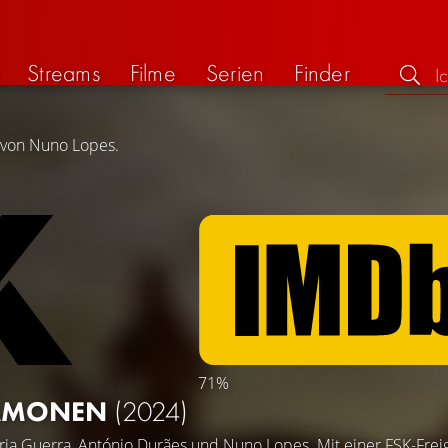
Streams
Filme
Serien
Finder
g von Nuno Lopes.
71%
DÄMONEN
(2024)
ria Guerra
,
António Durães
und
Nuno Lopes
. Mit einer FSK-Fre