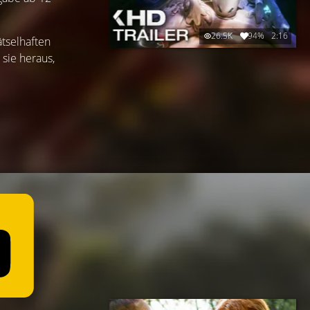
26.5K
94%
2:16
tselhaften
sie heraus,