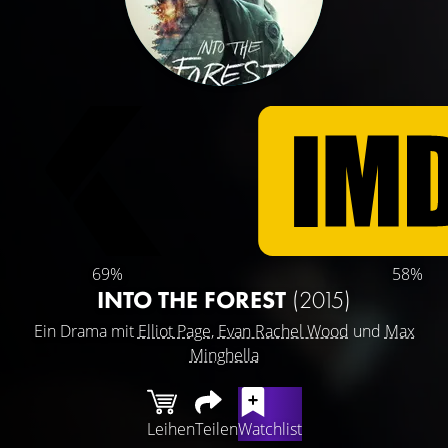
69%
58%
INTO THE FOREST
(2015)
Ein Drama mit
Elliot Page
,
Evan Rachel Wood
und
Max
Minghella
Leihen
Teilen
Watchlist