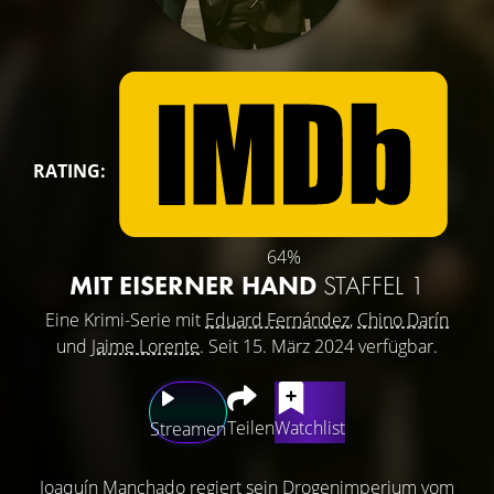
RATING:
64%
MIT EISERNER HAND
STAFFEL 1
Eine Krimi-Serie mit
Eduard Fernández
,
Chino Darín
und
Jaime Lorente
. Seit 15. März 2024 verfügbar.
Teilen
Watchlist
Streamen
Joaquín Manchado regiert sein Drogenimperium vom