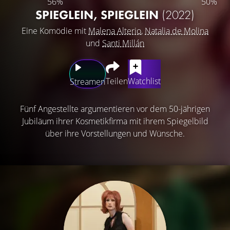
56%
50%
SPIEGLEIN, SPIEGLEIN
(2022)
Eine Komödie mit
Malena Alterio
,
Natalia de Molina
und
Santi Millán
Teilen
Watchlist
Streamen
Fünf Angestellte argumentieren vor dem 50-jährigen
Jubiläum ihrer Kosmetikfirma mit ihrem Spiegelbild
über ihre Vorstellungen und Wünsche.