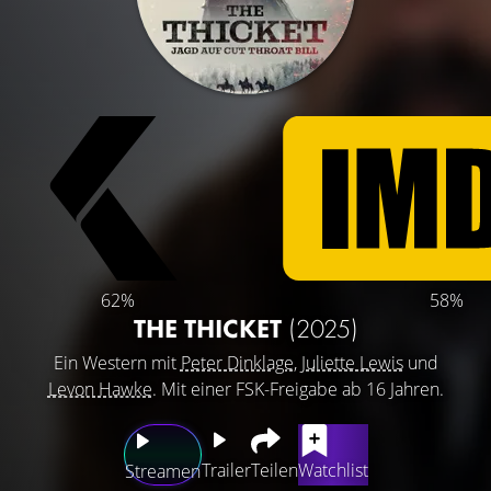
62%
58%
THE THICKET
(2025)
Ein Western mit
Peter Dinklage
,
Juliette Lewis
und
Levon Hawke
. Mit einer FSK-Freigabe ab 16 Jahren.
Trailer
Teilen
Watchlist
Streamen