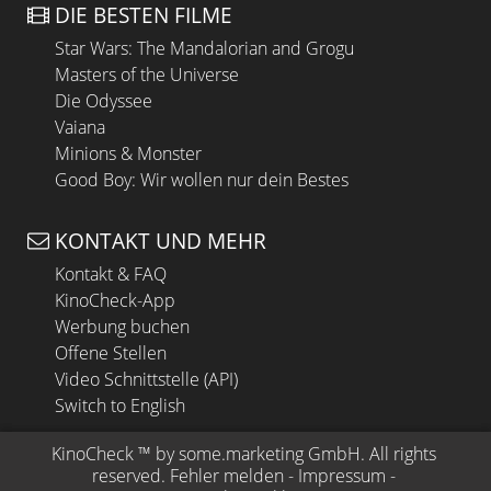
DIE BESTEN FILME
Star Wars: The Mandalorian and Grogu
Masters of the Universe
Die Odyssee
Vaiana
Minions & Monster
Good Boy: Wir wollen nur dein Bestes
KONTAKT UND MEHR
Kontakt & FAQ
KinoCheck-App
Werbung buchen
Offene Stellen
Video Schnittstelle (API)
Switch to English
KinoCheck
 ™ by 
some.marketing GmbH
. All rights 
reserved.
Fehler melden
 - 
Impressum
 - 