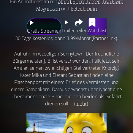
Ein Animationsfilm mit
Alfred Bjerre Larsen
,
Liva Elvira
Magnussen
und
Peter Frödin
Trailer
Teilen
Watchlist
Gratis Streamen
30 Tage kostenlos, dann 3.99/Monat (Partnerlink).
Aufruhr im wuseligen Sunnytown: Der freundliche
Bürgermeister J. B. ist verschwunden. Fällt jetzt sein
Amt an seinen zwielichtigen Stellvertreter Knorzig?
Kater Mika und Elefant Sebastian finden eine
Flaschenpost mit einem Brief des Vermissten und
einem Samenkorn. Daraus erwächst über Nacht eine
überdimensionale Birne, die den beiden als Gefährt
dienen soll ...
(mehr)