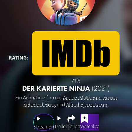
RATING:
71%
DER KARIERTE NINJA
(2021)
Ein Animationsfilm mit
Anders Matthesen
,
Emma
Sehested Høeg
und
Alfred Bjerre Larsen
Trailer
Teilen
Watchlist
Streamen