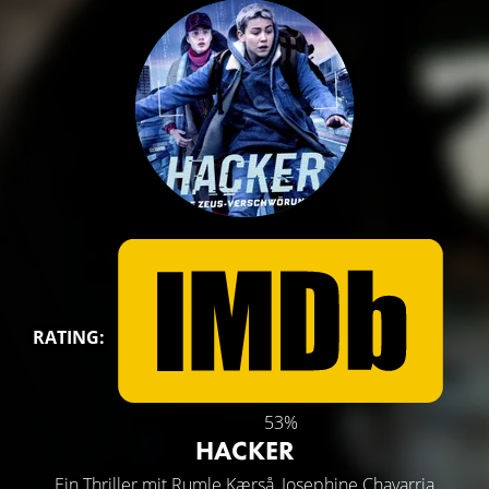
RATING:
53%
HACKER
Ein Thriller mit
Rumle Kærså
,
Josephine Chavarria