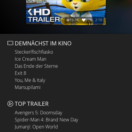
19.8K
91%
2:10
DEMNÄCHST IM KINO
Steckerlfischfiasko
Ice Cream Man
Das Ende der Sterne
Exit 8
You, Me & Italy
Marsupilami
TOP TRAILER
Avengers 5: Doomsday
Spider-Man 4: Brand New Day
Jumanji: Open World