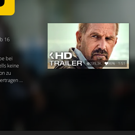
ab 16
pe bei
239.3K
96%
1:51
lls keine
ion zu
rtragen ...