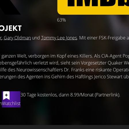
63%
OJEKT
r
,
Gary Oldman
und
Tommy Lee Jones
. Mit einer FSK-Freigabe 
r ganzen Welt, verborgen im Kopf eines Killers. Als CIA-Agent Po
ebensgefährlich verletzt wird, sieht sein Vorgesetzter Quaker We
hilfe des Neurowissenschaftlers Dr. Franks eine riskante Operat
nerungen des Agenten ins Gehirn des Häftlings Jerico Stewart übe
30 Tage kostenlos, dann 8.99/Monat (Partnerlink).
n
Watchlist