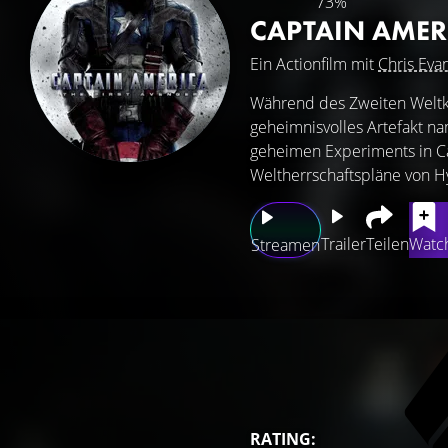
73%
CAPTAIN AMERI
Ein Actionfilm mit
Chris Eva
Während des Zweiten Weltkr
geheimnisvolles Artefakt na
geheimen Experiments in Ca
Weltherrschaftspläne von H
Trailer
Teilen
Watch
Streamen
RATING: