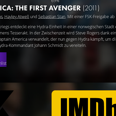
69%
CA: THE FIRST AVENGER
(2011)
ns
,
Hayley Atwell
und
Sebastian Stan
. Mit einer FSK-Freigabe ab 
iegs entdeckt eine Hydra-Einheit in einer norwegischen Stadt 
mens Tesserakt. In der Zwischenzeit wird Steve Rogers dank ei
ptain America verwandelt, der nun gegen Hydra kämpft, um d
ydra-Kommandant Johann Schmidt zu vereiteln.
list