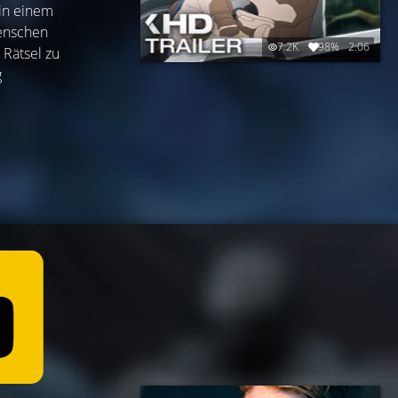
 in einem
Menschen
7.2K
98%
2:06
 Rätsel zu
g