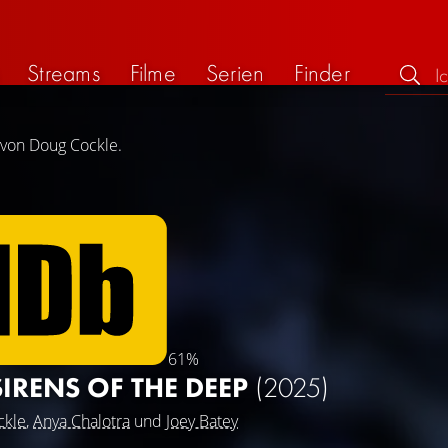
Streams
Filme
Serien
Finder
 von Doug Cockle.
61%
SIRENS OF THE DEEP
(2025)
ckle
,
Anya Chalotra
und
Joey Batey