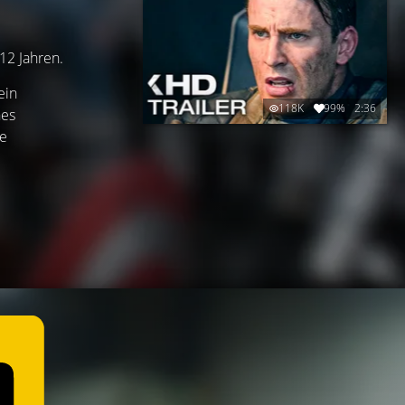
12 Jahren.
ein
118K
99%
2:36
nes
ie