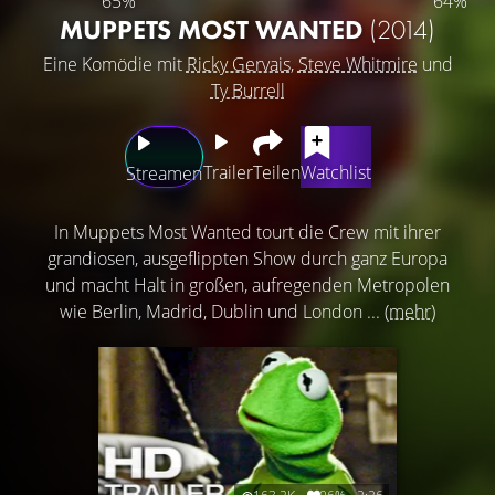
65%
64%
MUPPETS MOST WANTED
(2014)
Eine Komödie mit
Ricky Gervais
,
Steve Whitmire
und
Ty Burrell
Trailer
Teilen
Watchlist
Streamen
In Muppets Most Wanted tourt die Crew mit ihrer
grandiosen, ausgeflippten Show durch ganz Europa
und macht Halt in großen, aufregenden Metropolen
wie Berlin, Madrid, Dublin und London ...
(mehr)