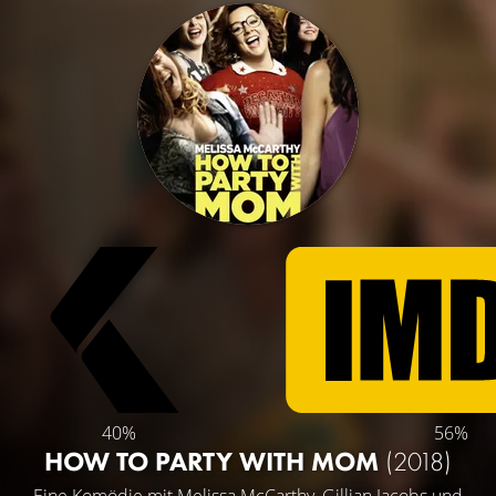
40%
56%
HOW TO PARTY WITH MOM
(2018)
Eine Komödie mit
Melissa McCarthy
,
Gillian Jacobs
und