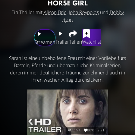
HORSE GIRL
Ein Thriller mit
Alison Brie
,
John Reynolds
und
Debby
Ryan
Trailer
Teilen
Watchlist
Streamen
Sarah ist eine unbeholfene Frau mit einer Vorliebe fürs
Basteln, Pferde und übernatürliche Kriminalserien,
deren immer deutlichere Träume zunehmend auch in
ihren wachen Alltag durchsickern.
23.9K
88%
2:21