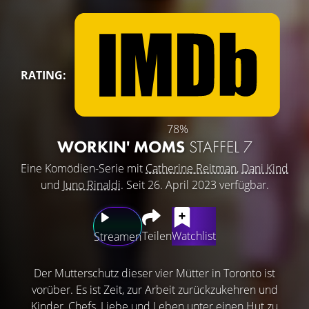
RATING:
78%
WORKIN' MOMS
STAFFEL 7
Eine Komödien-Serie mit
Catherine Reitman
,
Dani Kind
und
Juno Rinaldi
. Seit 26. April 2023 verfügbar.
Teilen
Watchlist
Streamen
Der Mutterschutz dieser vier Mütter in Toronto ist
vorüber. Es ist Zeit, zur Arbeit zurückzukehren und
Kinder, Chefs, Liebe und Leben unter einen Hut zu