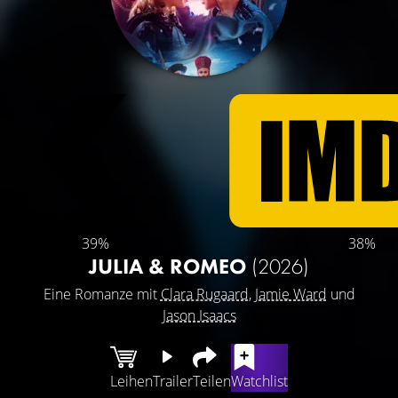
39%
38%
JULIA & ROMEO
(2026)
Eine Romanze mit
Clara Rugaard
,
Jamie Ward
und
Jason Isaacs
Leihen
Trailer
Teilen
Watchlist