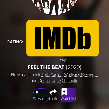
RATING:
63%
FEEL THE BEAT
(2020)
Ein Musikfilm mit
Sofia Carson
,
Wolfgang Novogratz
und
Donna Lynne Champlin
Teilen
Watchlist
Streamen