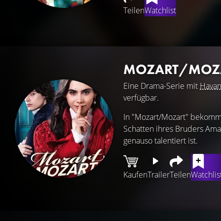
Teilen
Watchlist
MOZART/MOZ
Eine Drama-Serie mit
Havan
verfügbar.
In "Mozart/Mozart" bekommt 
Schatten ihres Bruders Amad
genauso talentiert ist.
Kaufen
Trailer
Teilen
Watchlis