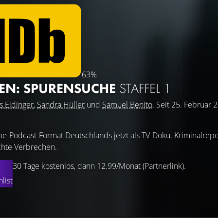
63%
HEN: SPURENSUCHE
STAFFEL 1
s Eidinger
,
Sandra Hüller
und
Samuel Benito
. Seit 25. Februar 
me-Podcast-Format Deutschlands jetzt als TV-Doku. Kriminalrepo
chte Verbrechen.
30 Tage kostenlos, dann 12.99/Monat (Partnerlink).
list