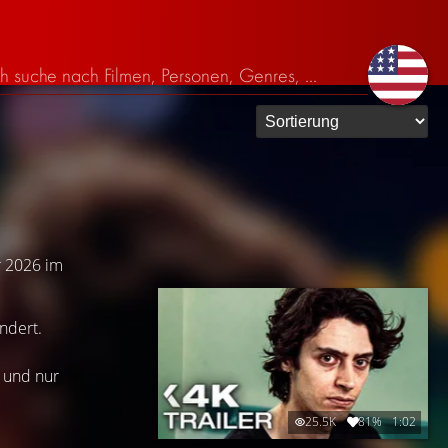
r 2026 im
ändert.
n und nur
25.5K
81%
1:02