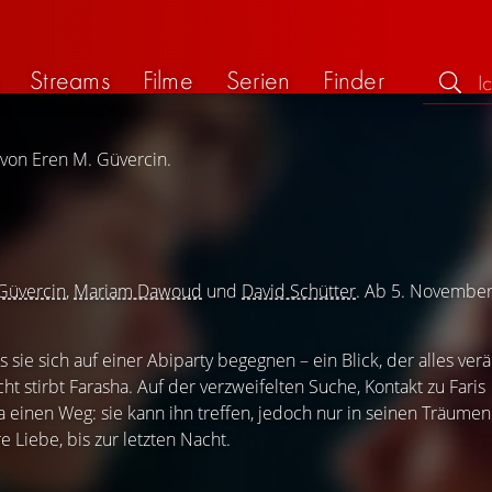
Streams
Filme
Serien
Finder
 von Eren M. Güvercin.
Güvercin
,
Mariam Dawoud
und
David Schütter
. Ab 5. Novembe
s sie sich auf einer Abiparty begegnen – ein Blick, der alles ver
t stirbt Farasha. Auf der verzweifelten Suche, Kontakt zu Faris
 einen Weg: sie kann ihn treffen, jedoch nur in seinen Träume
e Liebe, bis zur letzten Nacht.