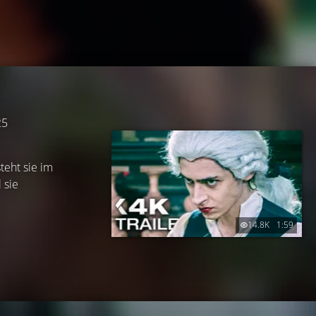
25
teht sie im
 sie
14.8K
1:59