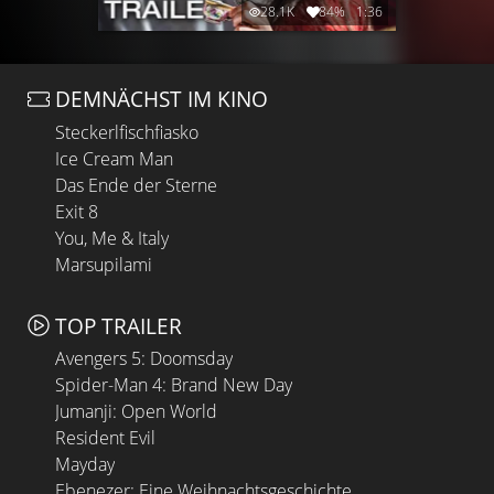
28.1K
84%
1:36
DEMNÄCHST IM KINO
Steckerlfischfiasko
Ice Cream Man
Das Ende der Sterne
Exit 8
You, Me & Italy
Marsupilami
TOP TRAILER
Avengers 5: Doomsday
Spider-Man 4: Brand New Day
Jumanji: Open World
Resident Evil
Mayday
Ebenezer: Eine Weihnachtsgeschichte