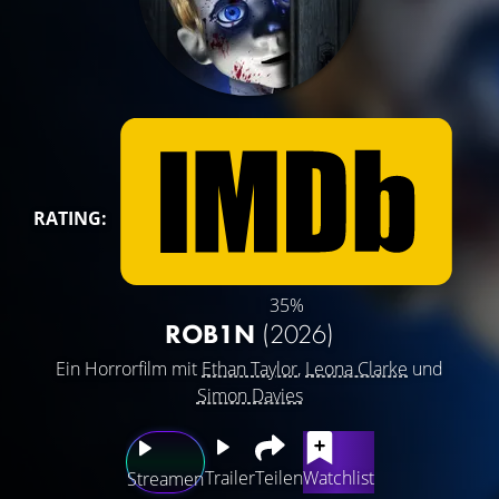
RATING:
35%
ROB1N
(2026)
Ein Horrorfilm mit
Ethan Taylor
,
Leona Clarke
und
Simon Davies
Trailer
Teilen
Watchlist
Streamen