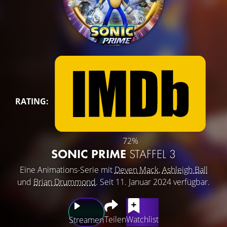
RATING:
72%
SONIC PRIME
STAFFEL 3
Eine Animations-Serie mit
Deven Mack
,
Ashleigh Ball
und
Brian Drummond
. Seit 11. Januar 2024 verfügbar.
Teilen
Watchlist
Streamen