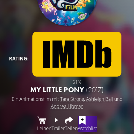
RATING:
61%
MY LITTLE PONY
(2017)
Ein Animationsfilm mit
Tara Strong
,
Ashleigh Ball
und
Andrea Libman
Leihen
Trailer
Teilen
Watchlist