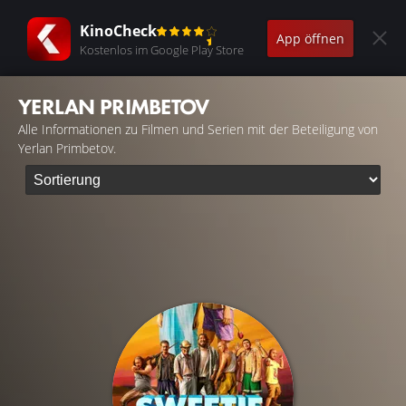
KinoCheck
App öffnen
Kostenlos im Google Play Store
YERLAN PRIMBETOV
Alle Informationen zu Filmen und Serien mit der Beteiligung von
Yerlan Primbetov.