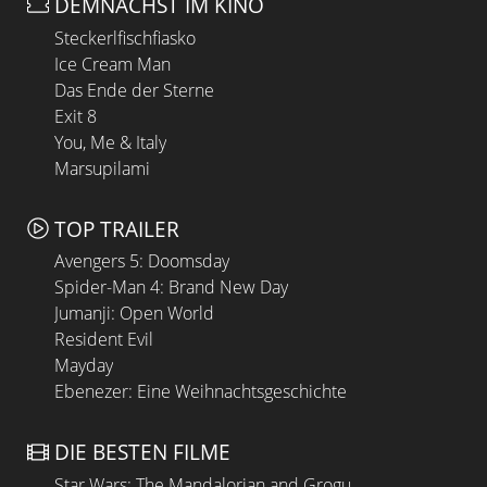
DEMNÄCHST IM KINO
Steckerlfischfiasko
Ice Cream Man
Das Ende der Sterne
Exit 8
You, Me & Italy
Marsupilami
TOP TRAILER
Avengers 5: Doomsday
Spider-Man 4: Brand New Day
Jumanji: Open World
Resident Evil
Mayday
Ebenezer: Eine Weihnachtsgeschichte
DIE BESTEN FILME
Star Wars: The Mandalorian and Grogu