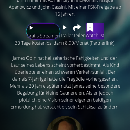
Apanowicz
und
John Cassini
. Mit einer FSK-Freigabe ab
16 Jahren.
Trailer
Teilen
Watchlist
Gratis Streamen
30 Tage kostenlos, dann 8.99/Monat (Partnerlink).
James Odin hat hellseherische Fähigkeiten und der
Lauf seines Lebens scheint vorherbestimmt. Als Kind
überlebte er einen schweren Verkehrsunfall. Der
damals 7-Jährige hatte die Tragödie vorhergesehen.
Mehr als 20 Jahre später nutzt James seine besondere
Begabung für kleine Gaunereien. Als er jedoch
plötzlich eine Vision seiner eigenen baldigen
Ermordung hat, versucht er, sein Schicksal zu ändern.