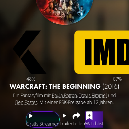
48%
67%
WARCRAFT: THE BEGINNING
(2016)
Ein Fantasyfilm mit
Paula Patton
,
Travis Fimmel
und
Ben Foster
. Mit einer FSK-Freigabe ab 12 Jahren.
Trailer
Teilen
Watchlist
Gratis Streamen