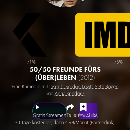
71%
76%
50/50 FREUNDE FÜRS
(ÜBER)LEBEN
(2012)
Eine Komödie mit
Joseph Gordon-Levitt
,
Seth Rogen
und
Anna Kendrick
Teilen
Watchlist
Gratis Streamen
30 Tage kostenlos, dann 4.99/Monat (Partnerlink).