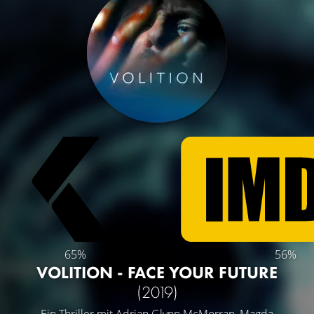
65%
56%
VOLITION - FACE YOUR FUTURE
(2019)
Ein Thriller mit
Adrian Glynn McMorran
,
Magda