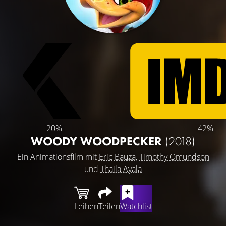
20%
42%
WOODY WOODPECKER
(2018)
Ein Animationsfilm mit
Eric Bauza
,
Timothy Omundson
und
Thaila Ayala
Leihen
Teilen
Watchlist