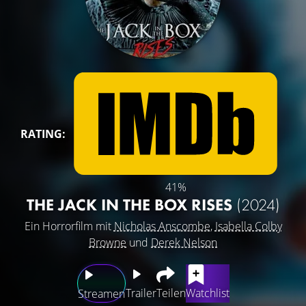
RATING:
41%
THE JACK IN THE BOX RISES
(2024)
Ein Horrorfilm mit
Nicholas Anscombe
,
Isabella Colby
Browne
und
Derek Nelson
Trailer
Teilen
Watchlist
Streamen