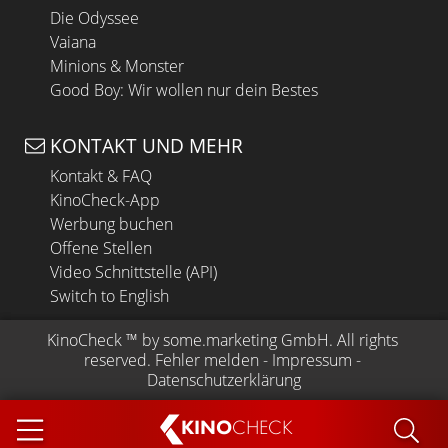
Die Odyssee
Vaiana
Minions & Monster
Good Boy: Wir wollen nur dein Bestes
KONTAKT UND MEHR
Kontakt & FAQ
KinoCheck-App
Werbung buchen
Offene Stellen
Video Schnittstelle (API)
Switch to English
KinoCheck
 ™ by 
some.marketing GmbH
. All rights 
reserved.
Fehler melden
 - 
Impressum
 - 
Datenschutzerklärung
KINO
CHECK