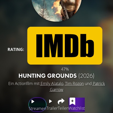
RATING:
47%
HUNTING GROUNDS
(2026)
Ein Actionfilm mit
Emily Alatalo
,
Tim Rozon
und
Patrick
Garrow
Trailer
Teilen
Watchlist
Streamen