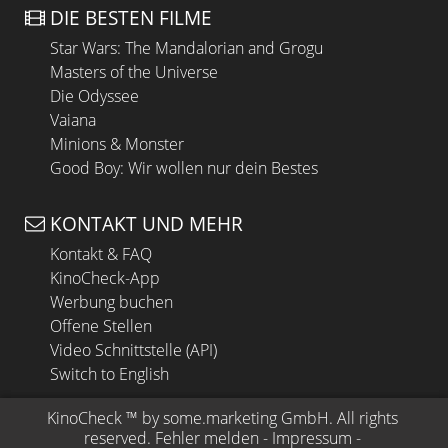
DIE BESTEN FILME
Star Wars: The Mandalorian and Grogu
Masters of the Universe
Die Odyssee
Vaiana
Minions & Monster
Good Boy: Wir wollen nur dein Bestes
KONTAKT UND MEHR
Kontakt & FAQ
KinoCheck-App
Werbung buchen
Offene Stellen
Video Schnittstelle (API)
Switch to English
KinoCheck
 ™ by 
some.marketing GmbH
. All rights 
reserved.
Fehler melden
 - 
Impressum
 - 