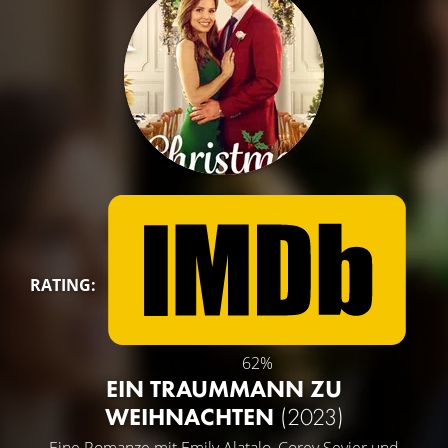
RATING:
62%
EIN TRAUMMANN ZU
WEIHNACHTEN
(2023)
Eine Romanze mit
Emily Alatalo
,
Corey Sevier
und