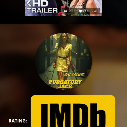
12.1K
89%
2:40
RATING: