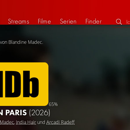
Streams
Filme
Serien
Finder
g von Blandine Madec.
65%
N PARIS
(2026)
 Madec
,
India Hair
und
Arcadi Radeff