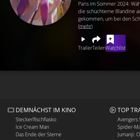
Paris im Sommer 2024: Währ
die schüchterne Blandine au
gekommen, um bei den Sch
(mehr)
Trailer
Teilen
Watchlist
DEMNÄCHST IM KINO
TOP TR
Steckerlfischfiasko
Avengers
Ice Cream Man
Spider-Ma
Das Ende der Sterne
Jumanji: 