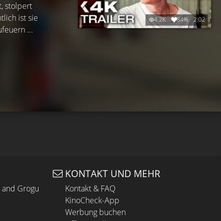
 stolpert
ich ist sie
4.2K
84%
2:02
euern ...
KONTAKT UND MEHR
n and Grogu
Kontakt & FAQ
KinoCheck-App
Werbung buchen